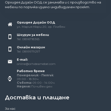
Орхидея Дизайн ООД се занимава и с производство на
мебели по поръчка изцяло индивидуален проект.
Орхидея Дизайн ООД
ул. Мария Кюри 20, гр. Плевен
Шоурум за мебели
Tel: 0896718365
Онлайн магазин
Tel: 0899979297
E-mail:
online@orhideamebel.com
Работно време
Понеделник - Петък
:
09:00 - 18:30ч.
Събота:
09:00 - 14:00ч.
Неделя:
Почивен ден
Доставка и плащане
За нас