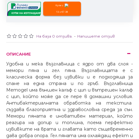
Купи с
13 x €7.39
На база 0 отзива.
-
Напишете отзив
ОПИСАНИЕ
Удобна и мека възглавница с ядро от два слоя -
мемори пяна и гел пяна. Възглавницата е с
класическа форма без извивки и е подходяща за
спане на една страна и по гръб. Възглавница
Memogel има външен калъф с цип и вътрешен калъф
с цип, който може да се пере в домашни условия.
Антибактериалната обработка на текстила
създава благоприятна и здравословна среда за сън.
Мемори пяната е иновативен материал, който
реагира на допир и топлина, поема перфектно
извивките на врата и главата като същевременно
дава добра опора. Гел пяната има охлаждащ ефект и