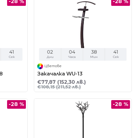
-28 %
-28 %
40
02
04
38
40
Сек
Дни
Часа
Мин
Сек
Цветове
8
Закачалка WU-13
€77,87
(152,30 лв.)
€108,15
(211,52 лв.)
-28 %
-28 %