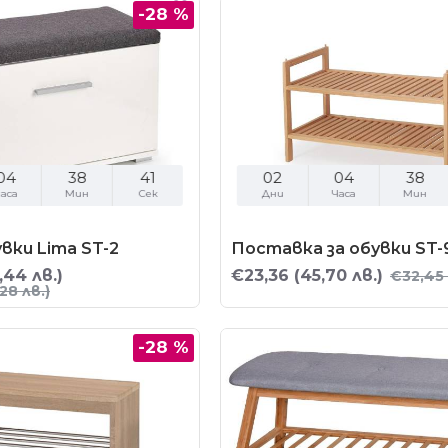
-28 %
04
38
40
02
04
38
аса
Мин
Сек
Дни
Часа
Мин
вки Lima ST-2
Поставка за обувки ST-
,44 лв.)
€23,36
(45,70 лв.)
€32,45
28 лв.)
-28 %