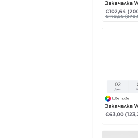
Закачалка 
€102,64
(200
€142,56
(278,
02
Дни
Ч
Цветове
Закачалка 
€63,00
(123,