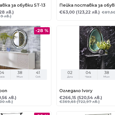
вка за обувки ST-13
Пейка поставка за обув
28 лв.)
€63,00
(123,22 лв.)
€87,5
49 лв.)
-28 %
04
38
40
02
04
38
аса
Мин
Сек
Дни
Часа
Мин
oon
Огледало Ivory
,56 лв.)
€266,15
(520,54 лв.)
00 лв.)
€369,65
(722,97 лв.)