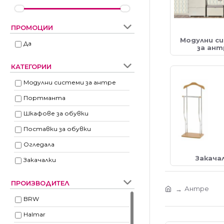
ПРОМОЦИИ
Модулни с
Да
за ант
КАТЕГОРИИ
Модулни системи за антре
Портманта
Шкафове за обувки
Поставки за обувки
Огледала
Закача
Закачалки
ПРОИЗВОДИТЕЛ
Антре
BRW
Halmar