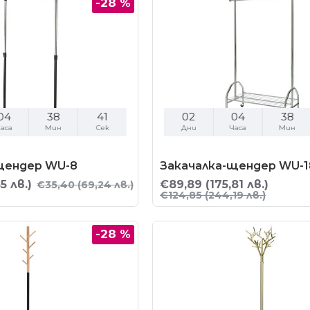
-28 %
04
38
40
02
04
38
аса
Мин
Сек
Дни
Часа
Мин
щендер WU-8
Закачалка-щендер WU-1
5 лв.)
€89,89
(175,81 лв.)
€35,40
(69,24 лв.)
€124,85
(244,19 лв.)
-28 %