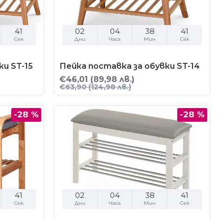
40
02
04
38
40
Сек
Дни
Часа
Мин
Сек
ки ST-15
Пейка поставка за обувки ST-14
€46,01
(89,98 лв.)
€63,90
(124,98 лв.)
-28 %
-28 %
40
02
04
38
40
Сек
Дни
Часа
Мин
Сек