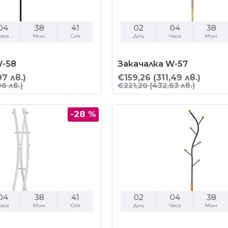
04
38
40
02
04
38
аса
Мин
Сек
Дни
Часа
Мин
W-58
Закачалка W-57
97 лв.)
€159,26
(311,49 лв.)
96 лв.)
€221,20
(432,63 лв.)
-28 %
04
38
40
02
04
38
аса
Мин
Сек
Дни
Часа
Мин