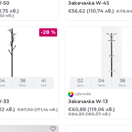
W-50
Закачалка W-45
,75 лв.)
€56,62
(110,74 лв.)
€78,6
82 лв.)
-28 %
04
38
40
02
04
38
аса
Мин
Сек
Дни
Часа
Мин
Цветове
W-33
Закачалка W-13
22 лв.)
€60,88
(119,06 лв.)
€87,50
(171,14 лв.)
€84,55
(165,37 лв.)