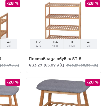
-28 %
-28 %
40
02
04
38
40
Сек
Дни
Часа
Мин
Сек
9
Поставка за обувки ST-8
€33,27
(65,07 лв.)
(63,47 лв.)
€46,21
(90,38 лв.)
-28 %
-28 %