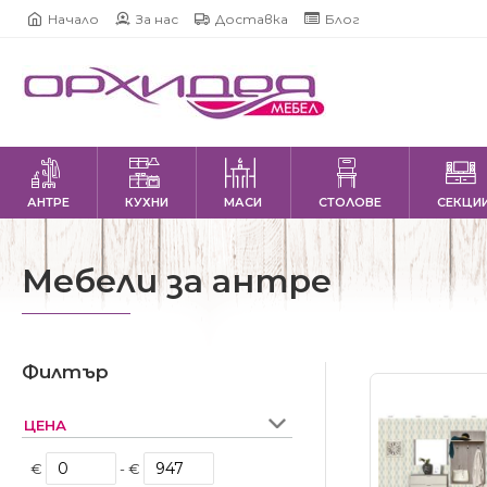
Начало
За нас
Доставка
Блог
АНТРЕ
КУХНИ
МАСИ
СТОЛОВЕ
СЕКЦИ
Мебели за антре
Филтър
ЦЕНА
€
- €