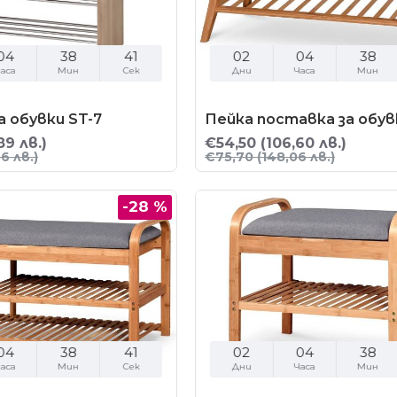
04
38
40
02
04
38
аса
Мин
Сек
Дни
Часа
Мин
 обувки ST-7
Пейка поставка за обув
89 лв.)
€54,50
(106,60 лв.)
6 лв.)
€75,70
(148,06 лв.)
-28 %
04
38
40
02
04
38
аса
Мин
Сек
Дни
Часа
Мин