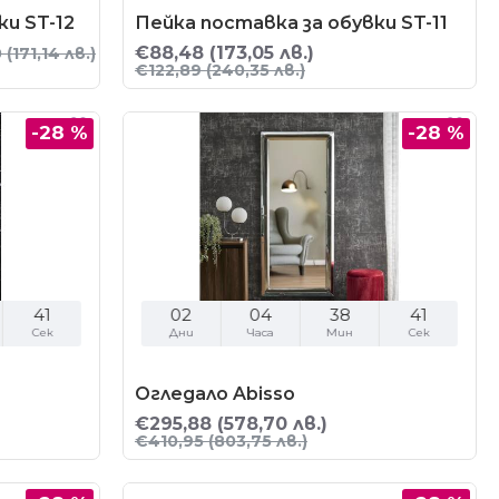
ки ST-12
Пейка поставка за обувки ST-11
€88,48
(173,05 лв.)
0
(171,14 лв.)
€122,89
(240,35 лв.)
-28 %
-28 %
40
02
04
38
40
Сек
Дни
Часа
Мин
Сек
Огледало Abisso
€295,88
(578,70 лв.)
€410,95
(803,75 лв.)