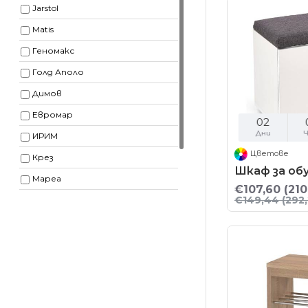
Jarstol
Matis
Геномакс
Голд Аполо
Димов
Евромар
02
Дни
Ч
ИРИМ
Цветове
Крез
Шкаф за обу
Мареа
€107,60
(210
€149,44
(292,
Мебел стил
мебели Платан
Стефани Стил