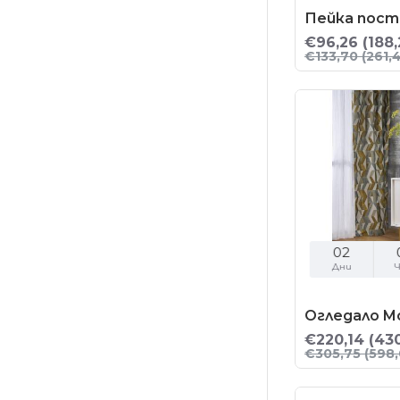
Пейка поста
€96,26
(188,
€133,70
(261,
02
Дни
Ч
Огледало M
€220,14
(430
€305,75
(598,