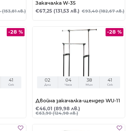
Закачалка W-35
€67,25
(131,53 лв.)
4
(153,81 лв.)
€93,40
(182,67 лв.)
-28 %
-28 %
40
02
04
38
40
Сек
Дни
Часа
Мин
Сек
Двойна закачалка-щендер WU-11
€46,01
(89,98 лв.)
€63,90
(124,98 лв.)