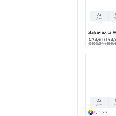
02
Дни
Ч
Закачалка 
€73,61
(143,
€102,24
(199,
02
Дни
Ч
Цветове