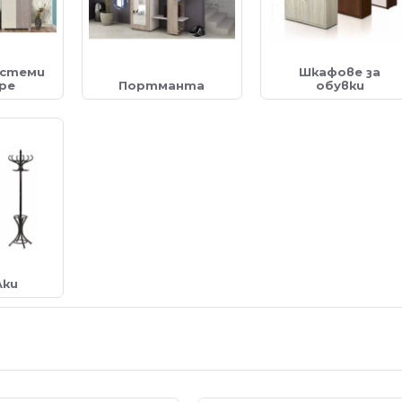
истеми
Шкафове за
ре
Портманта
обувки
лки