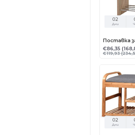
02
Дни
Ч
Поставка за
€86,35
(168,
€119,93
(234,5
02
Дни
Ч