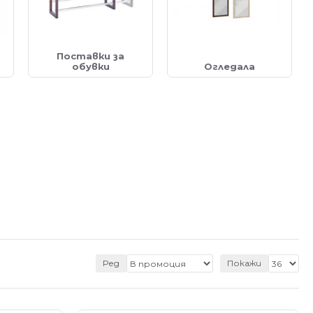
Поставки за
обувки
Огледала
Ред
Покажи