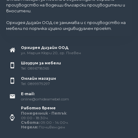
производство на водещи български производители и
вносители.
Орхидея Дизайн ООД се занимава и с производство на
мебели по поръчка изцяло индивидуален проект.
Орхидея Дизайн ООД
ул. Мария Кюри 20, гр. Плевен
Шоурум за мебели
Tel: 0896718365
Онлайн магазин
Tel: 0899979297
E-mail:
online@orhideamebel.com
Работно време
Понеделник - Петък
:
09:00 - 18:30ч.
Събота:
09:00 - 14:00ч.
Неделя:
Почивен ден