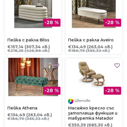
-28 %
-28 %
Пейка с ракла Bliss
Пейка с ракла Aveiro
€157,14
(307,34 лв.)
€134,49
(263,04 лв.)
€218,25
(426,86 лв.)
€186,79
(365,33 лв.)
-28 %
-28 %
Цветове
Пейка Athena
Масажно кресло със
затопляща функция и
€134,49
(263,04 лв.)
табуретка Matador
€186,79
(365,33 лв.)
€350,39
(685,30 лв.)