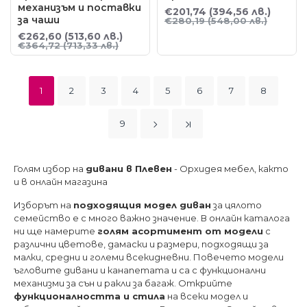
механизъм и поставки
€201,74
(394,56 лв.)
за чаши
€280,19
(548,00 лв.)
€262,60
(513,60 лв.)
€364,72
(713,33 лв.)
1
2
3
4
5
6
7
8
9
Голям избор на
дивани в Плевен
- Орхидея мебел, както
и в онлайн магазина
Изборът на
подходящия модел диван
за цялото
семейство е с много важно значение. В онлайн каталога
ни ще намерите
голям асортимент от модели
с
различни цветове, дамаски и размери, подходящи за
малки, средни и големи всекидневни. Повечето модели
ъгловите дивани и канапетата и са с функционални
механизми за сън и ракли за багаж. Открийте
функционалността и стила
на всеки модел и