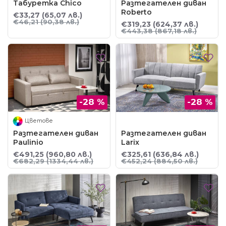
Табуретка Chico
Разтегателен диван
Roberto
€33,27
(65,07 лв.)
€46,21
(90,38 лв.)
€319,23
(624,37 лв.)
€443,38
(867,18 лв.)
-28 %
-28 %
Цветове
Разтегателен диван
Разтегателен диван
Paulinio
Larix
€491,25
(960,80 лв.)
€325,61
(636,84 лв.)
€682,29
(1334,44 лв.)
€452,24
(884,50 лв.)