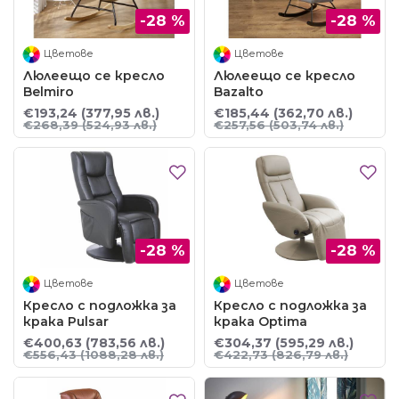
-28 %
-28 %
Цветове
Цветове
Люлеещо се кресло
Люлеещо се кресло
Belmiro
Bazalto
€193,24
(377,95 лв.)
€185,44
(362,70 лв.)
€268,39
(524,93 лв.)
€257,56
(503,74 лв.)
-28 %
-28 %
Цветове
Цветове
Кресло с подложка за
Кресло с подложка за
крака Pulsar
крака Optima
€400,63
(783,56 лв.)
€304,37
(595,29 лв.)
€556,43
(1088,28 лв.)
€422,73
(826,79 лв.)