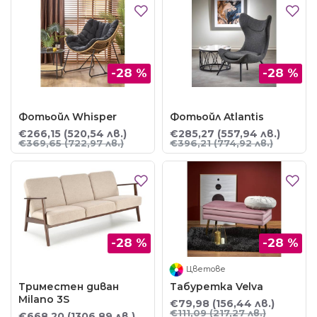
-28 %
-28 %
Фотьойл Whisper
Фотьойл Atlantis
€266,15
(520,54 лв.)
€285,27
(557,94 лв.)
€369,65
(722,97 лв.)
€396,21
(774,92 лв.)
-28 %
-28 %
Цветове
Триместен диван
Табуретка Velva
Milano 3S
€79,98
(156,44 лв.)
€111,09
(217,27 лв.)
€668,20
(1306,89 лв.)