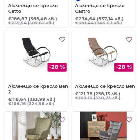
Люлеещо се кресло
Люлеещо се кресло
Gatto
Castro
€186,87
(365,48 лв.)
€274,64
(537,14 лв.)
€259,54
(507,62 лв.)
€381,44
(746,03 лв.)
-28 %
-28 %
Люлеещо се кресло Ben
Люлеещо се кресло Ben
2
€121,75
(238,13 лв.)
€169,10
(330,73 лв.)
€119,64
(233,99 лв.)
€166,16
(324,98 лв.)