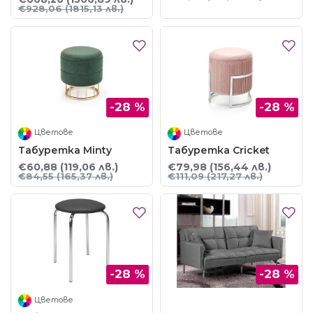
€928,06
(1815,13 лв.)
-28 %
-28 %
Цветове
Цветове
Табуретка Minty
Табуретка Cricket
€60,88
(119,06 лв.)
€79,98
(156,44 лв.)
€84,55
(165,37 лв.)
€111,09
(217,27 лв.)
-28 %
-28 %
Цветове