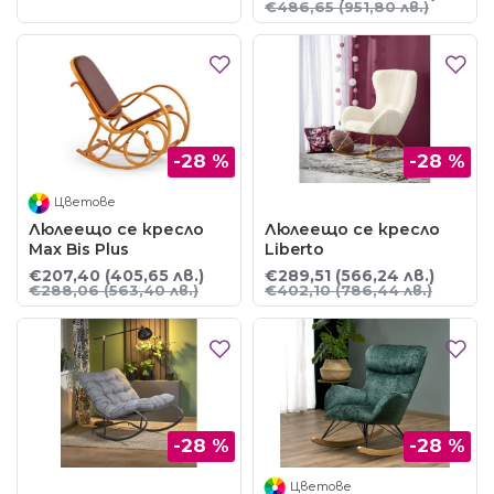
€486,65
(951,80 лв.)
-28 %
-28 %
Цветове
Люлеещо се кресло
Люлеещо се кресло
Max Bis Plus
Liberto
€207,40
(405,65 лв.)
€289,51
(566,24 лв.)
€288,06
(563,40 лв.)
€402,10
(786,44 лв.)
-28 %
-28 %
Цветове