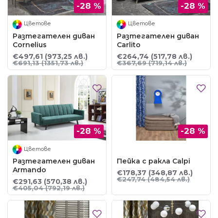
-28 %
-28 %
Цветове
Цветове
Разтегателен диван
Разтегателен диван
Cornelius
Carlito
€497,61
(973,25 лв.)
€264,74
(517,78 лв.)
€691,13
(1351,73 лв.)
€367,69
(719,14 лв.)
-28 %
-28 %
Цветове
Разтегателен диван
Пейка с ракла Calpi
Armando
€178,37
(348,87 лв.)
€247,74
(484,54 лв.)
€291,63
(570,38 лв.)
€405,04
(792,19 лв.)