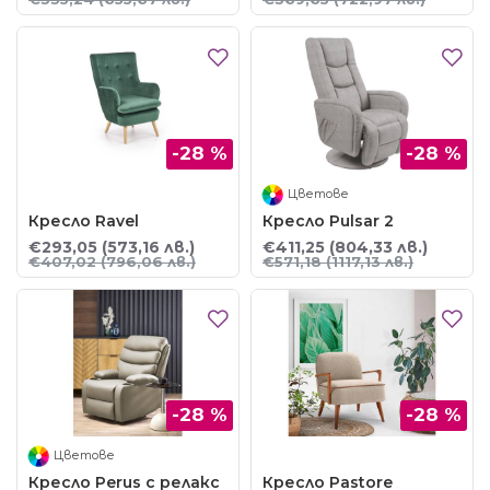
-28 %
-28 %
Цветове
Кресло Ravel
Кресло Pulsar 2
€293,05
(573,16 лв.)
€411,25
(804,33 лв.)
€407,02
(796,06 лв.)
€571,18
(1117,13 лв.)
-28 %
-28 %
Цветове
Кресло Perus с релакс
Кресло Pastore