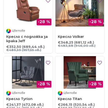
-28 %
-28 %
Цветове
Кресло с подложка за
Кресло Volker
крака Jeff
€348,25
(681,12 лв.)
€483,68
(946,00 лв.)
€352,50
(689,44 лв.)
€489,59
(957,55 лв.)
-28 %
-28 %
Цветове
Цветове
Кресло Tyrion
Кресло Titan
€241,37
(472,08 лв.)
€266,15
(520,54 лв.)
€335,24
(655,67 лв.)
€369,65
(722,97 лв.)