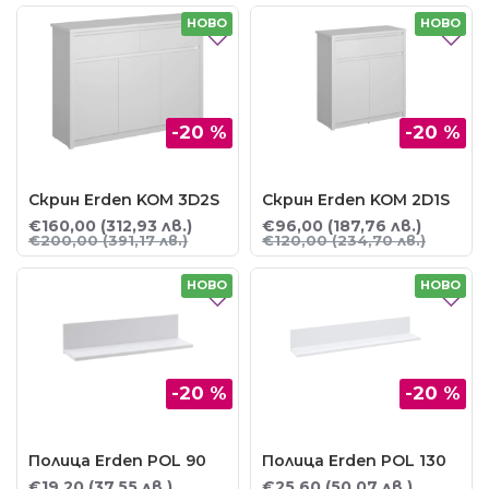
НОВО
НОВО
-20 %
-20 %
Скрин Erden KOM 3D2S
Скрин Erden KOM 2D1S
€160,00
(312,93 лв.)
€96,00
(187,76 лв.)
€200,00
(391,17 лв.)
€120,00
(234,70 лв.)
НОВО
НОВО
-20 %
-20 %
Полица Erden POL 90
Полица Erden POL 130
€19,20
(37,55 лв.)
€25,60
(50,07 лв.)