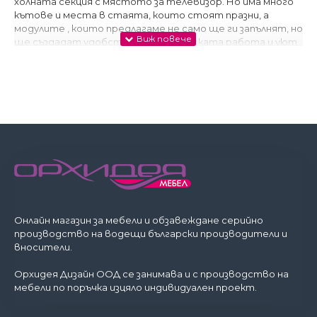
холната секция с мястото за телевизор. Но има много
кътове и места в стаята, които стоят празни, а
модулите , които предлагаме не само ще ги запълнят, но
ще създадат удобство на домакинската работа и уют
в хола. Ще откриете различни по размер, стил и визия
скринове, шкафове с врати и чекмеджета,
бюфети, етажерки с отворени пространства и
стъклени витрини
изработени с високо качество и на
изгодни цени.
Онлайн магазин за мебели и обзавеждане серийно
производство на водещи български производители и
вносители.
Орхидея Дизайн ООД се занимава и с производство на
мебели по поръчка изцяло индивидуален проект.