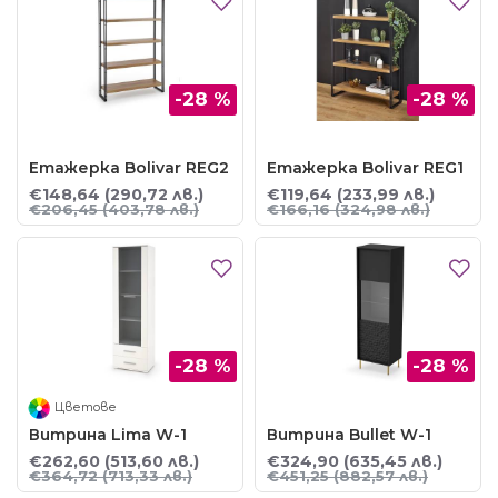
-28 %
-28 %
Етажерка Bolivar REG2
Етажерка Bolivar REG1
€148,64
(290,72 лв.)
€119,64
(233,99 лв.)
€206,45
(403,78 лв.)
€166,16
(324,98 лв.)
-28 %
-28 %
Цветове
Витрина Lima W-1
Витрина Bullet W-1
€262,60
(513,60 лв.)
€324,90
(635,45 лв.)
€364,72
(713,33 лв.)
€451,25
(882,57 лв.)