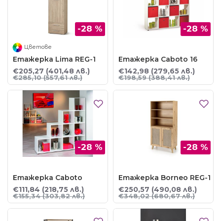
-28 %
-28 %
Цветове
Етажерка Lima REG-1
Етажерка Caboto 16
€205,27
(401,48 лв.)
€142,98
(279,65 лв.)
€285,10
(557,61 лв.)
€198,59
(388,41 лв.)
-28 %
-28 %
Етажерка Caboto
Етажерка Borneo REG-1
€111,84
(218,75 лв.)
€250,57
(490,08 лв.)
€155,34
(303,82 лв.)
€348,02
(680,67 лв.)