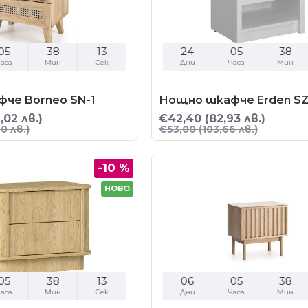
05
38
11
24
05
38
аса
Мин
Сек
Дни
Часа
Мин
че Borneo SN-1
Нощно шкафче Erden SZ
,02 лв.)
€42,40
(82,93 лв.)
0 лв.)
€53,00
(103,66 лв.)
-10 %
НОВО
05
38
11
06
05
38
аса
Мин
Сек
Дни
Часа
Мин