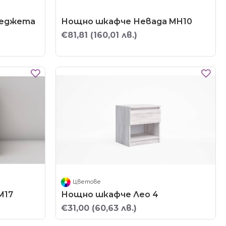
меджета
Нощно шкафче Невада MH10
€81,81
(160,01 лв.)
Цветове
М17
Нощно шкафче Лео 4
€31,00
(60,63 лв.)