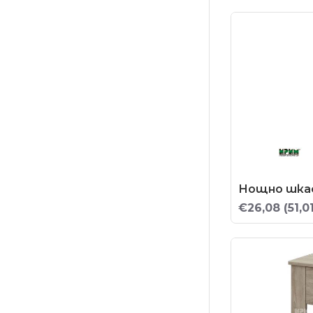
Нощно шка
€26,08
(51,0