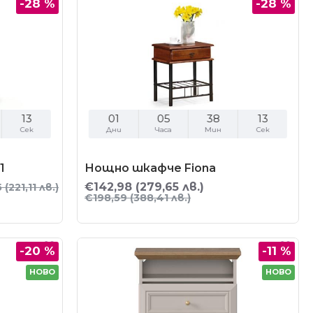
-28 %
-28 %
11
01
05
38
11
Сек
Дни
Часа
Мин
Сек
1
Нощно шкафче Fiona
€142,98
(279,65 лв.)
5
(221,11 лв.)
€198,59
(388,41 лв.)
-20 %
-11 %
НОВО
НОВО