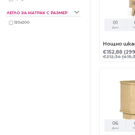
ЛЕГЛО ЗА МАТРАК С РАЗМЕР
01
120x200
Дни
Ч
Нощно шкаф
€152,88
(299
€212,34
(415,3
06
Дни
Ч