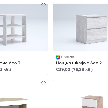
Цветове
че Лео 3
Нощно шкафче Лео 2
3 лв.)
€39,00
(76,28 лв.)