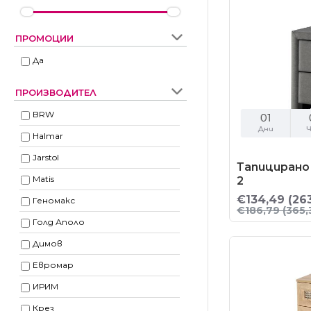
ПРОМОЦИИ
Да
ПРОИЗВОДИТЕЛ
BRW
01
Дни
Ч
Halmar
Jarstol
Тапицирано
Matis
2
€134,49
(26
Геномакс
€186,79
(365,
Голд Аполо
Димов
Евромар
ИРИМ
Крез