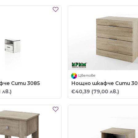
Цветове
фче Сити 3085
Нощно шкафче Сити 30
1 лв.)
€40,39
(79,00 лв.)