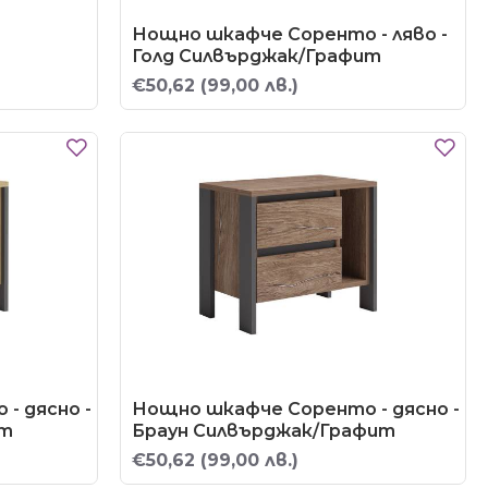
Нощно шкафче Соренто - ляво -
Голд Силвърджак/Графит
€50,62
(99,00 лв.)
- дясно -
Нощно шкафче Соренто - дясно -
ит
Браун Силвърджак/Графит
€50,62
(99,00 лв.)