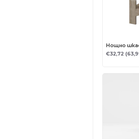
Нощно шкаф
€32,72
(63,9