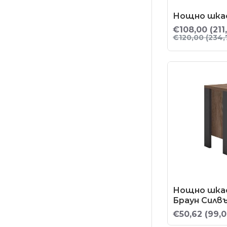
Нощно шкаф
€108,00
(211
€120,00
(234,
Нощно шкаф
Браун Силв
€50,62
(99,0