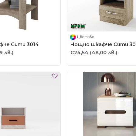
Цветове
че Сити 3014
Нощно шкафче Сити 30
9 лв.)
€24,54
(48,00 лв.)