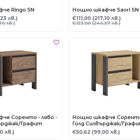
че Ringo SN
Нощно шкафче Saori SN
,23 лв.)
€111,00
(217,10 лв.)
70 лв.)
€123,00
(240,57 лв.)
че Соренто - ляво -
Нощно шкафче Соренто 
ърджак/Графит
Голд Силвърджак/Граф
0 лв.)
€50,62
(99,00 лв.)