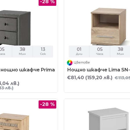
-28 %
05
38
11
01
05
38
аса
Мин
Сек
Дни
Часа
Мин
Цветове
 нощно шкафче Prima
Нощно шкафче Lima SN-
€81,40
(159,20 лв.)
€113,0
3,04 лв.)
33 лв.)
-28 %