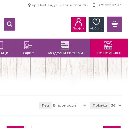
гр. Плевен, ул. Мария Кюри 20
089 997 92 97
Профил
Любими
РАЦИ
ОФИС
МОДУЛНИ СИСТЕМИ
ПО ПОРЪЧКА
Ред
Покажи