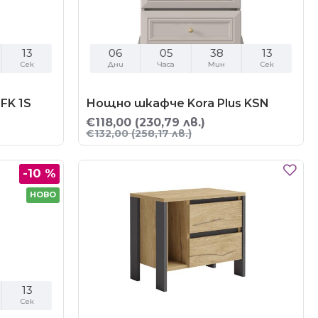
11
06
05
38
11
Сек
Дни
Часа
Мин
Сек
FK 1S
Нощно шкафче Kora Plus KSN
€118,00
(230,79 лв.)
€132,00
(258,17 лв.)
-10 %
НОВО
11
Сек