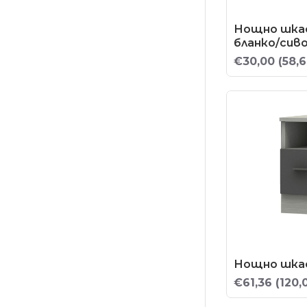
Нощно шкаф
бланко/сиво
€30,00
(58,6
Нощно шка
€61,36
(120,0