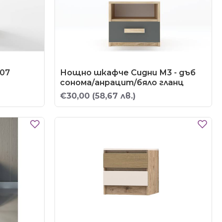
07
Нощно шкафче Сидни М3 - дъб
сонома/анрацит/бяло гланц
€30,00
(58,67 лв.)