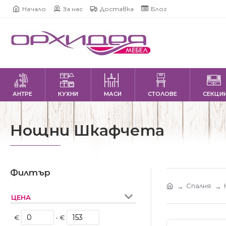
Начало
За нас
Доставка
Блог
АНТРЕ
КУХНИ
МАСИ
СТОЛОВЕ
СЕКЦИ
Нощни Шкафчета
Филтър
Спалня
ЦЕНА
€
- €