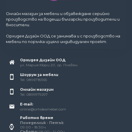
Онлайн магазин за мебели и обзавеждане серийно
производство на водещи български производители и
вносители.
Орхидея Дизайн ООД се занимава и с производство на
мебели по поръчка изцяло индивидуален проект.
Орхидея Дизайн ООД
ул. Мария Кюри 20, гр. Плевен
Шоурум за мебели
Tel: 0896718365
Онлайн магазин
Tel: 0899979297
E-mail:
online@orhideamebel.com
Работно време
Понеделник - Петък
:
09:00 - 18:30ч.
Събота:
09:00 - 14:00ч.