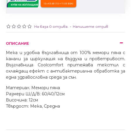
13 x €5.65 (13 x 11.05 BGN)
На база 0 отзива.
-
Напишете отзив
ОПИСАНИЕ
Мека и удобна възлгавница от 100% мемори пяна с
канали за циркулация на въздуха и проветривост.
Възглавница Coolcomfort притежава текстил с
охлаждащ ефект с антибактериална обработка за
една здравословна среда за сън.
Материал: Мемори пяна
Размери Ш/Д/В: 60/40/12см
Височина: 12см
Твърдост: Мека, Средна