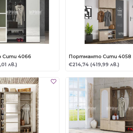
 Сити 4066
Портманто Сити 4058
,01 лв.)
€214,74
(419,99 лв.)