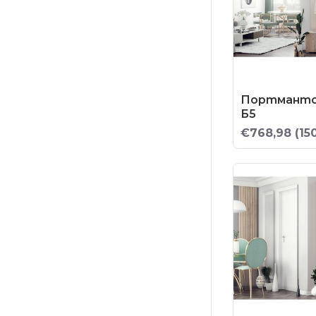
Портманто
Б5
€768,98
(15