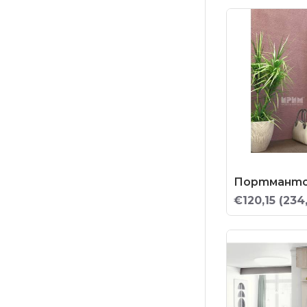
Портманто
€120,15
(234