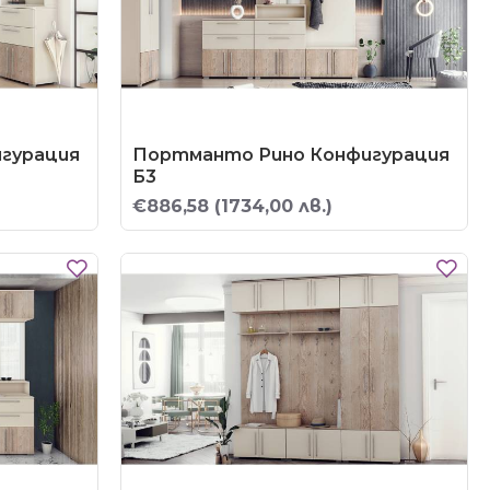
гурация
Портманто Рино Конфигурация
Б3
€886,58
(1734,00 лв.)