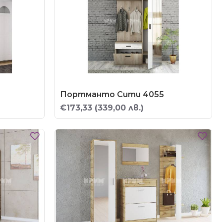
Портманто Сити 4055
€173,33
(339,00 лв.)