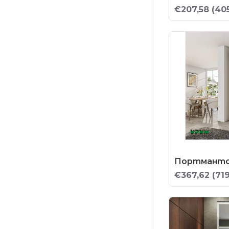
€207,58
(405
Портманто
€367,62
(719