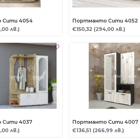
 Сити 4054
Портманто Сити 4052
,00 лв.)
€150,32
(294,00 лв.)
 Сити 4037
Портманто Сити 4007
,00 лв.)
€136,51
(266,99 лв.)