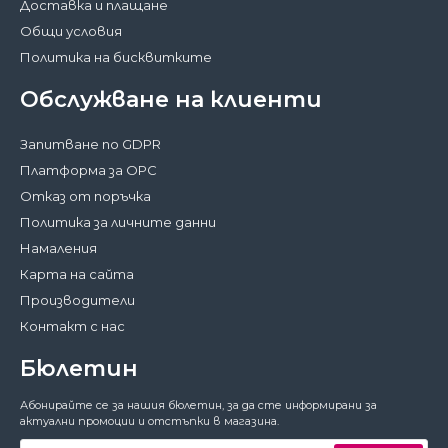
Доставка и плащане
Общи условия
Политика на бисквитките
Обслужване на клиенти
Запитване по GDPR
Платформа за ОРС
Отказ от поръчка
Политика за личните данни
Намаления
Карта на сайта
Производители
Контакт с нас
Бюлетин
Затвори
Абонирайте се за нашия бюлетин, за да сте информирани за
За да работи този сайт както трябва,
актуални промоции и отстъпки в магазина.
понякога запазваме на вашето устройство