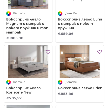
Цветове
Цветове
Боксспринг легло
Боксспринг легло Luna
Magnum с матрак с
с матрак с покет
покет пружини и топ
пружини
матрак
€659,06
€1085,98
Цветове
Цветове
Боксспринг легло
Боксспринг легло Eden
Korleone New
€853,86
€795,57