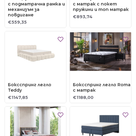
с подматрачна рамка и
с матрак с покет
механизъм за
пружини и топ матрак
повдигане
€893,74
€559,35
Боксспринг легло
Боксспринг легло Roma
Teddy
с матрак
€1147,85
€1188,00