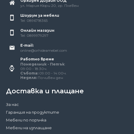
Орхидея Дизайн ООД
ул. Мария Кюри 20, гр. Плевен
Шоурум за мебели
Tel: 0896718365
Онлайн магазин
Tel: 0899979297
E-mail:
online@orhideamebel.com
Работно време
Понеделник - Петък
:
09:00 - 18:30ч.
Събота:
09:00 - 14:00ч.
Неделя:
Почивен ден
Доставка и плащане
За нас
Гаранция на продуктите
Мебели по поръчка
Мебели на изплащане