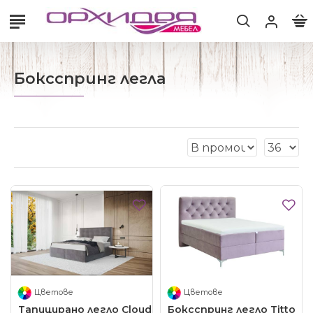
Боксспринг легла
Цветове
Цветове
Тапицирано легло Cloud
Боксспринг легло Titto