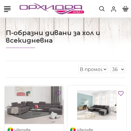
П-образни дивани за хол и
всекидневна
Цветове
Цветове