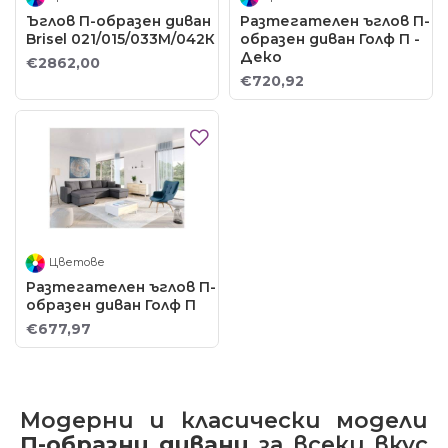
Ъглов П-образен диван
Разтегателен ъглов П-
Brisel 021/015/033М/042К
образен диван Голф П -
Деко
€2862,00
€720,92
Цветове
Разтегателен ъглов П-
образен диван Голф П
€677,97
Модерни и класически модели
П-образни дивани
за всеки вкус