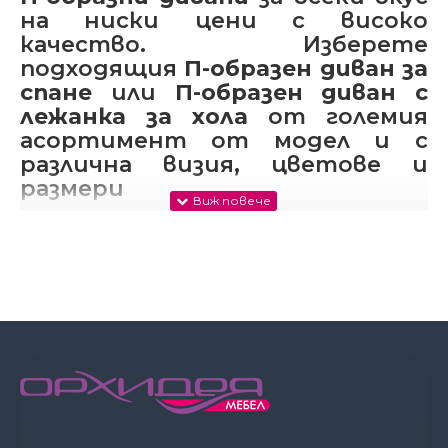
на ниски цени с високо
качество. Изберете
подходящия
П-образен диван за
спане
или
П-образен диван с
лежанка за хола
от големия
асортимент от модел и с
различна визия, цветове и
размери
П-образните дивани
в Орхидея мебел се отличават с
високо качество, модерна визия и достъпни цени. В
категория мека мебел, ще откриете един от най-
търсените дивани, а именно големия, удобен, с дълбоки
седални части П-образен диван с ракла и функция сън.
Този тип дивани са модулни дивани, като по този начин
клиента сам може да избере кои модули да включи в
своята конфигурация и така да съзаде дивана, от който
има нужда като размер и функционалност. Разгледайте
моделите, харесайте и задайте въпрос, а ние ще Ви
консултираме. Създайте прекрасен интериор като
купите
П-образен диван
, който да отговаря на всички