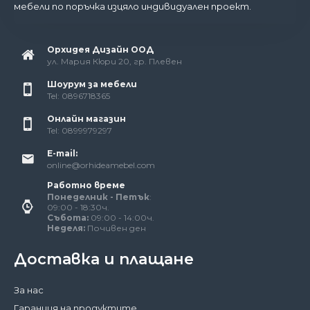
мебели по поръчка изцяло индивидуален проект.
Орхидея Дизайн ООД
ул. Мария Кюри 20, гр. Плевен
Шоурум за мебели
Tel: 0896718365
Онлайн магазин
Tel: 0899979297
E-mail:
online@orhideamebel.com
Работно време
Понеделник - Петък
:
09:00 - 18:30ч.
Събота:
09:00 - 14:00ч.
Неделя:
Почивен ден
Доставка и плащане
За нас
Гаранция на продуктите