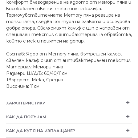
комфорт благодарение на ядрото от мемори пяна и
висококачествения текстил на калъфа.
Термочувствителната Memory пяна реагира на
топлината, следва контура на главата и осигурява
добра опора. Сваляемият калъф с цип е направен от
специален текстил с антибактериална обработка,
който е мек и приятен на допир.
Състав: Ядро от Memory пяна, вътрешен калъф,
сваляем калъф с цип от антибактериален текстил
Материал: Мемори пяна
Размери Ш/Д/В: 60/40/11см
Твърдост: Мека, Средна
Височина: 11см
ХАРАКТЕРИСТИКИ
КАК ДА ПОРЪЧАМ
КАК ДА КУПЯ НА ИЗПЛАЩАНЕ?