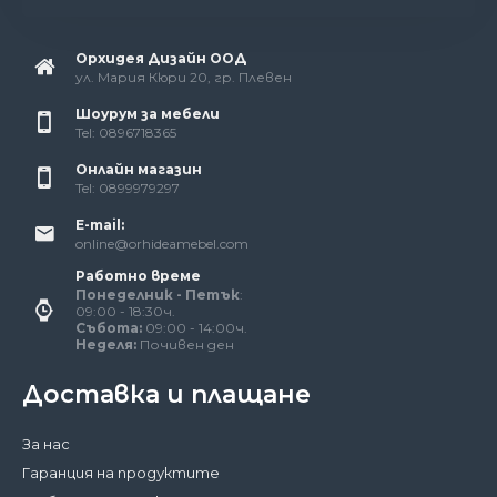
Орхидея Дизайн ООД
ул. Мария Кюри 20, гр. Плевен
Шоурум за мебели
Tel: 0896718365
Онлайн магазин
Tel: 0899979297
E-mail:
online@orhideamebel.com
Работно време
Понеделник - Петък
:
09:00 - 18:30ч.
Събота:
09:00 - 14:00ч.
Неделя:
Почивен ден
Доставка и плащане
За нас
Гаранция на продуктите