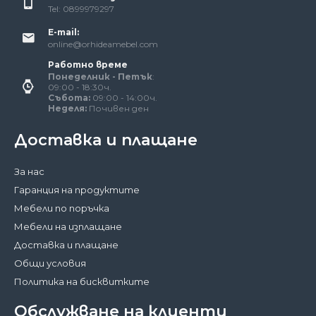
Tel: 0899979297
E-mail:
online@orhideamebel.com
Работно време
Понеделник - Петък
:
09:00 - 18:30ч.
Събота:
09:00 - 14:00ч.
Неделя:
Почивен ден
Доставка и плащане
За нас
Гаранция на продуктите
Мебели по поръчка
Мебели на изплащане
Доставка и плащане
Общи условия
Политика на бисквитките
Обслужване на клиенти