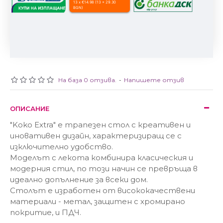
13 x €14.98 (13 x 29.30
BGN)
На база 0 отзива.
-
Напишете отзив
ОПИСАНИЕ
"Koko Extra" е трапезен стол с креативен и
иновативен дизайн, характеризиращ се с
изключително удобство.
Моделът с лекота комбинира класическия и
модерния стил, по този начин се превръща в
идеално допълнение за всеки дом.
Столът е изработен от висококачествени
материали - метал, защитен с хромирано
покритие, и ПДЧ.