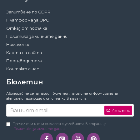
Запитване по GDPR
Платформа за ОРС
Отказ от поръчка
Политика за личните данни
Намаления
Карта на сайта
Производители
Контакт с нас
Бюлетин
Затвори
Абонирайте се за нашия бюлетин, за да сте информирани за
За да работи този сайт както трябва,
актуални промоции и отстъпки в магазина.
понякога запазваме на вашето устройство
малки файлове с данни, наричани
Изпрати
бисквитки. В тях не съхраняваме лични
данни!
Подробности
Прочел съм и съм съгласен с условията в страница
Политика за личните данни
!