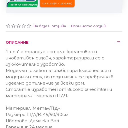
13 x €12.18 (13 x 23.82 BGN)
На база 0 отзива.
-
Напишете отзив
ОПИСАНИЕ
"Luna" е трапезен стол с креативен и
иновативен дизайн, характеризиращ се с
изключително удобство.
Моделът с лекота комбинира класическия и
модерния стил, по този начин се превръща в
идеално допълнение за всеки дом.
Столът е изработен от висококачествени
материали - метал и ПДЧ.
Материал: Метал/ПДЧ
Размери Ш/Д/В: 45/50/90см
Цветове: Дамаска Bari
Гаранция: 24 месеца