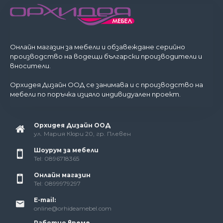
Онлайн магазин за мебели и обзавеждане серийно
производство на водещи български производители и
вносители.
Орхидея Дизайн ООД се занимава и с производство на
мебели по поръчка изцяло индивидуален проект.
Орхидея Дизайн ООД
ул. Мария Кюри 20, гр. Плевен
Шоурум за мебели
Tel: 0896718365
Онлайн магазин
Tel: 0899979297
E-mail:
online@orhideamebel.com
Работно време