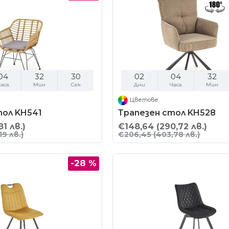
04
32
29
02
04
32
аса
Мин
Сек
Дни
Часа
Мин
Цветове
тол KH541
Трапезен стол KH528
81 лв.)
€148,64
(290,72 лв.)
19 лв.)
€206,45
(403,78 лв.)
-28 %