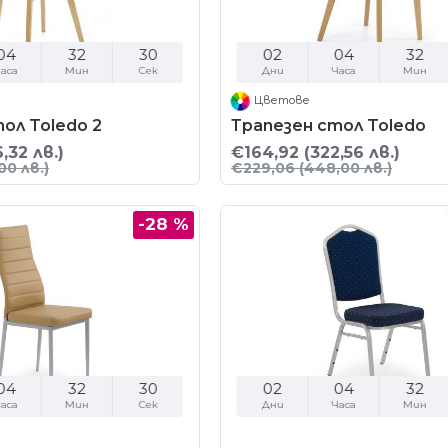
04
32
29
02
04
32
аса
Мин
Сек
Дни
Часа
Мин
Цветове
ол Toledo 2
Трапезен стол Toledo
,32 лв.)
€164,92
(322,56 лв.)
00 лв.)
€229,06
(448,00 лв.)
-28 %
04
32
29
02
04
32
аса
Мин
Сек
Дни
Часа
Мин