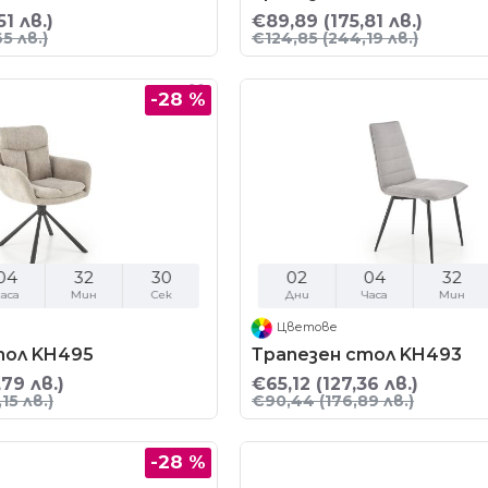
51 лв.)
€89,89
(175,81 лв.)
5 лв.)
€124,85
(244,19 лв.)
-28 %
04
32
29
02
04
32
аса
Мин
Сек
Дни
Часа
Мин
Цветове
тол KH495
Трапезен стол KH493
,79 лв.)
€65,12
(127,36 лв.)
15 лв.)
€90,44
(176,89 лв.)
-28 %