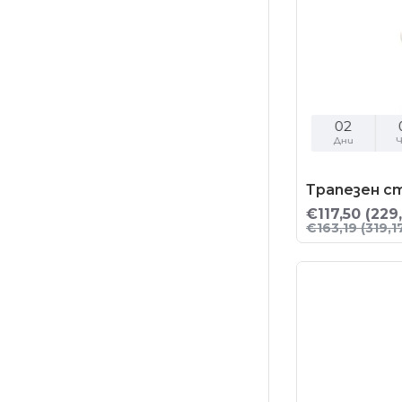
02
Дни
Ч
Трапезен с
€117,50
(229
€163,19
(319,1