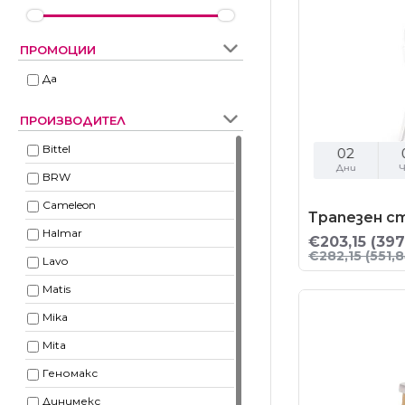
ПРОМОЦИИ
Да
ПРОИЗВОДИТЕЛ
Bittel
02
Дни
Ч
BRW
Cameleon
Трапезен ст
Halmar
€203,15
(397
€282,15
(551,8
Lavo
Matis
Mika
Mita
Геномакс
Динимекс