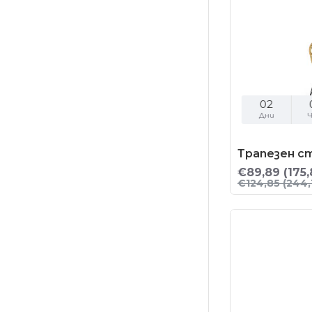
02
Дни
Ч
Трапезен с
€89,89
(175,
€124,85
(244,