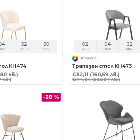
04
32
29
02
04
32
аса
Мин
Сек
Дни
Часа
Мин
Цветове
тол KH474
Трапезен стол KH473
,80 лв.)
€82,11
(160,59 лв.)
7 лв.)
€114,04
(223,04 лв.)
-28 %