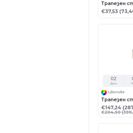
Трапезен с
€37,53
(73,4
02
Дни
Ч
Цветове
Трапезен с
€147,24
(287
€204,50
(399,