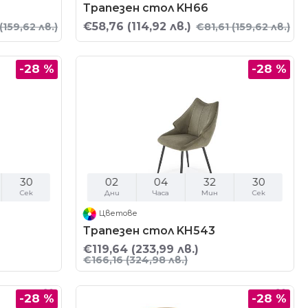
Трапезен стол KH66
€58,76
(114,92 лв.)
(159,62 лв.)
€81,61
(159,62 лв.)
-28 %
-28 %
29
02
04
32
29
Сек
Дни
Часа
Мин
Сек
Цветове
Трапезен стол KH543
€119,64
(233,99 лв.)
€166,16
(324,98 лв.)
-28 %
-28 %