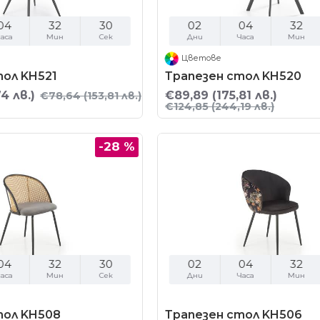
04
32
29
02
04
32
аса
Мин
Сек
Дни
Часа
Мин
Цветове
тол KH521
Трапезен стол KH520
74 лв.)
€89,89
(175,81 лв.)
€78,64
(153,81 лв.)
€124,85
(244,19 лв.)
-28 %
04
32
29
02
04
32
аса
Мин
Сек
Дни
Часа
Мин
тол KH508
Трапезен стол KH506