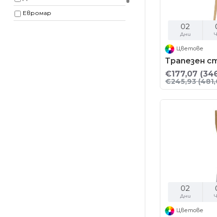
Евромар
02
Крез
Дни
Ч
мебели Платан
Цветове
Трапезен ст
€177,07
(346
€245,93
(481,
02
Дни
Ч
Цветове