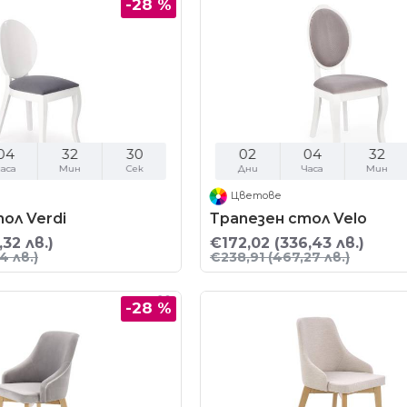
-28 %
04
32
29
02
04
32
аса
Мин
Сек
Дни
Часа
Мин
Цветове
ол Verdi
Трапезен стол Velo
,32 лв.)
€172,02
(336,43 лв.)
4 лв.)
€238,91
(467,27 лв.)
-28 %