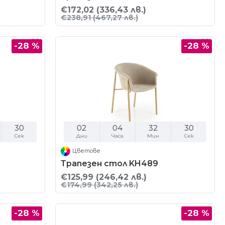
€172,02
(336,43 лв.)
€238,91
(467,27 лв.)
-28 %
-28 %
29
02
04
32
29
Сек
Дни
Часа
Мин
Сек
Цветове
Трапезен стол KH489
€125,99
(246,42 лв.)
€174,99
(342,25 лв.)
-28 %
-28 %