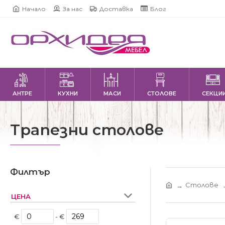
Начало
За нас
Доставка
Блог
АНТРЕ
КУХНИ
МАСИ
СТОЛОВЕ
СЕКЦИ
Трапезни столове
Филтър
Столове
ЦЕНА
€
- €