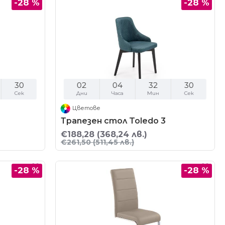
-28 %
-28 %
29
02
04
32
29
Сек
Дни
Часа
Мин
Сек
Цветове
Трапезен стол Toledo 3
€188,28
(368,24 лв.)
€261,50
(511,45 лв.)
-28 %
-28 %