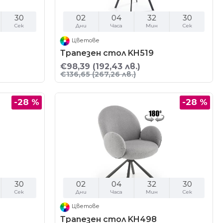
29
02
04
32
29
Сек
Дни
Часа
Мин
Сек
Цветове
Трапезен стол KH519
€98,39
(192,43 лв.)
€136,65
(267,26 лв.)
-28 %
-28 %
29
02
04
32
29
Сек
Дни
Часа
Мин
Сек
Цветове
Трапезен стол KH498