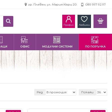
гр. Плевен, ул. Мария Кюри 20
089 997 92 97
Профил
Любими
РАЦИ
ОФИС
МОДУЛНИ СИСТЕМИ
ПО ПОРЪЧКА
Ред
Покажи