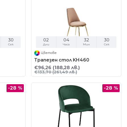
29
02
04
32
29
Сек
Дни
Часа
Мин
Сек
Цветове
Трапезен стол KH460
€96,26
(188,28 лв.)
€133,70
(261,49 лв.)
-28 %
-28 %