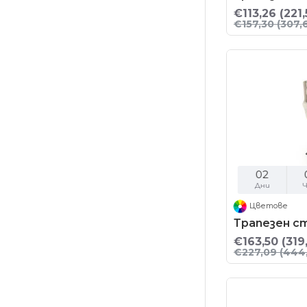
€113,26
(221,
€157,30
(307,6
02
Дни
Ч
Цветове
Трапезен с
€163,50
(319
€227,09
(444,