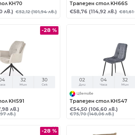
тол KH70
Трапезен стол KH66S
0 лв.)
€58,76
(114,92 лв.)
€52,12
(101,94 лв.)
€81,61
-28 %
04
32
29
02
04
32
аса
Мин
Сек
Дни
Часа
Мин
Цветове
тол KH591
Трапезен стол KH547
,98 лв.)
€54,50
(106,60 лв.)
97 лв.)
€75,70
(148,06 лв.)
-28 %