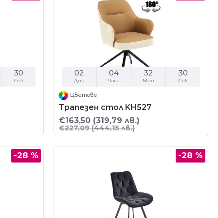
29
02
04
32
29
Сек
Дни
Часа
Мин
Сек
Цветове
Трапезен стол KH527
€163,50
(319,79 лв.)
€227,09
(444,15 лв.)
-28 %
-28 %