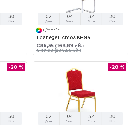
29
02
04
32
29
Сек
Дни
Часа
Мин
Сек
Цветове
Трапезен стол KH85
€86,35
(168,89 лв.)
€119,93
(234,56 лв.)
-28 %
-28 %
29
02
04
32
29
Сек
Дни
Часа
Мин
Сек