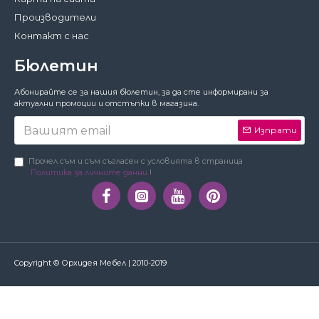
Производители
Контакт с нас
Бюлетин
Абонирайте се за нашия бюлетин, за да сте информирани за
актуални промоции и отстъпки в магазина.
Затвори
Изпрати
За да работи този сайт както трябва,
понякога запазваме на вашето устройство
Прочел съм и съм съгласен с условията в страница
малки файлове с данни, наричани
Политика за личните данни
!
бисквитки. В тях не съхраняваме лични
данни!
Подробности
Предпочитания
Приемам
Copyright © Орхидея Мебел | 2010-2019