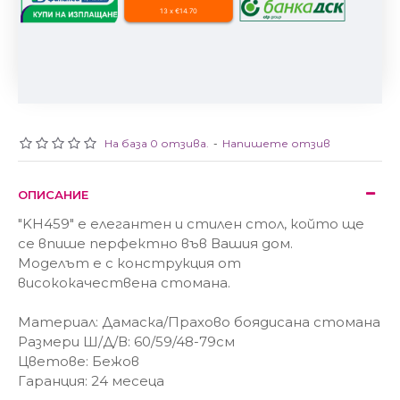
13 x €14.70
На база 0 отзива.
-
Напишете отзив
ОПИСАНИЕ
"KH459" е елегантен и стилен стол, който ще
се впише перфектно във Вашия дом.
Моделът е с конструкция от
висококачествена стомана.
Материал: Дамаска/Прахово боядисана стомана
Размери Ш/Д/В: 60/59/48-79см
Цветове: Бежов
Гаранция: 24 месеца