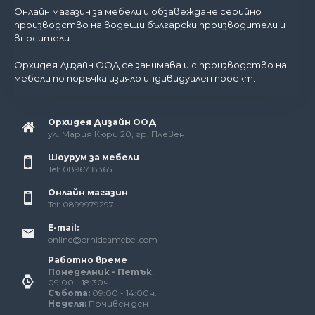
Онлайн магазин за мебели и обзавеждане серийно
производство на водещи български производители и
вносители.
Орхидея Дизайн ООД се занимава и с производство на
мебели по поръчка изцяло индивидуален проект.
Орхидея Дизайн ООД
ул. Мария Кюри 20, гр. Плевен
Шоурум за мебели
Tel: 0896718365
Онлайн магазин
Tel: 0899979297
E-mail:
online@orhideamebel.com
Работно време
Понеделник - Петък
:
09:00 - 18:30ч.
Събота:
09:00 - 14:00ч.
Неделя:
Почивен ден