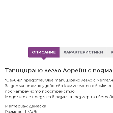
ОПИСАНИЕ
ХАРАКТЕРИСТИКИ
Тапицирано легло Лорейн с подма
"Фелини" представлява тапицирано легло с металн
За допълнително удобство към леглото е включен
подматрачното пространство.
Моделът се предлага в различни размери и цветов
Материал: Дамаска
Размери Ш/Д/В: