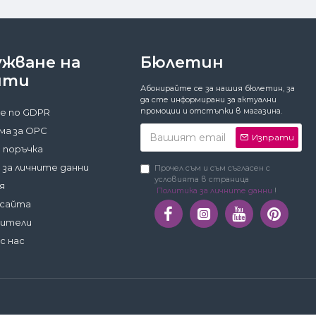
ужване на
Бюлетин
нти
Абонирайте се за нашия бюлетин, за
да сте информирани за актуални
промоции и отстъпки в магазина.
е по GDPR
а за ОРС
Изпрати
 поръчка
 за личните данни
Прочел съм и съм съгласен с
условията в страница
я
Политика за личните данни
!
 сайта
дители
с нас
Затвори
Предпочитания
Приемам