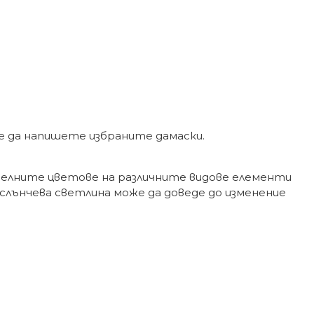
же да напишете избраните дамаски.
елните цветове на различните видове елементи
слънчева светлина може да доведе до изменение