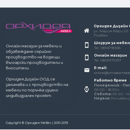
Орхидея Дизайн
ул. Мария Кюри 20, 
Плевен
Шоурум за мебел
Онлайн магазин за мебели и
Tel: 0896718365
обзавеждане серийно
Онлайн магазин
производство на водещи
Tel: 0899979297
български производители и
E-mail:
вносители.
online@orhideamebe
Орхидея Дизайн ООД се
Работно време
занимава и с производство на
Понеделник - Пе
09:00 - 18:30ч.
мебели по поръчка изцяло
Събота:
09:00 - 14
индивидуален проект.
Неделя:
Почивен 
За да работи този сайт както трябва, понякога запазв
бисквитки. В тях не съхраняваме лични данни!
Подробн
Copyright © Орхидея Мебел | 2010-2019