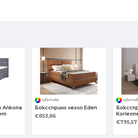
Цветове
Цвето
о Ankona
Боксспринг легло Eden
Боксспр
кет
Korleon
€853,86
€795,57