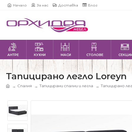
Начало
За нас
Доставка
Блог
АНТРЕ
КУХНИ
МАСИ
СТОЛОВЕ
СЕКЦИ
Тапицирано легло Loreyn
Спалня
Тапицирани спални и легла
Тапицирано лег