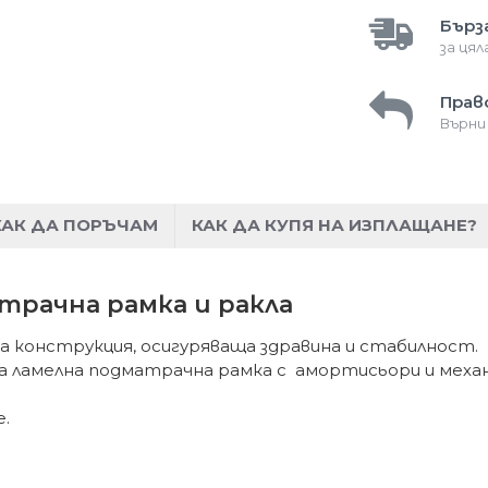
Бърз
за ця
Прав
Върни
КАК ДА ПОРЪЧАМ
КАК ДА КУПЯ НА ИЗПЛАЩАНЕ?
трачна рамка и ракла
а конструкция, осигуряваща здравина и стабилност.
а ламелна подматрачна рамка с амортисьори и механ
е.