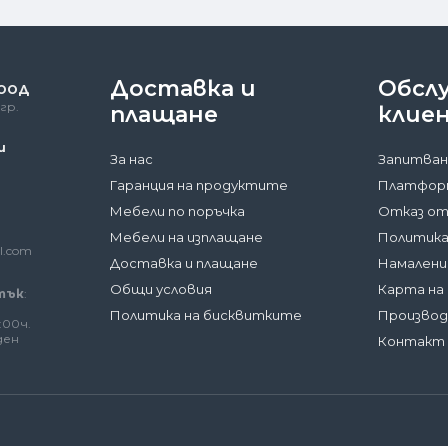
Доставка и
Обсл
 ООД
гр.
плащане
клие
и
За нас
Запитван
Гаранция на продуктите
Платформ
Мебели по поръчка
Отказ от
Мебели на изплащане
Политика
l.com
Доставка и плащане
Намалени
Общи условия
Карта на
тък
:
Политика на бисквитките
Произво
:00ч.
ден
Контакт 
аме на вашето устройство малки файлове с данни, наричани
ости