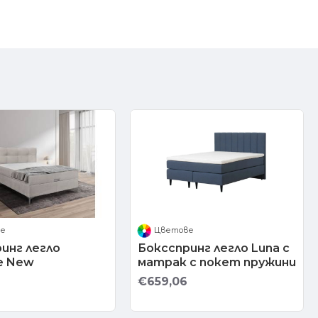
ве
Цветове
инг легло
Боксспринг легло Luna с
e New
матрак с покет пружини
€659,06