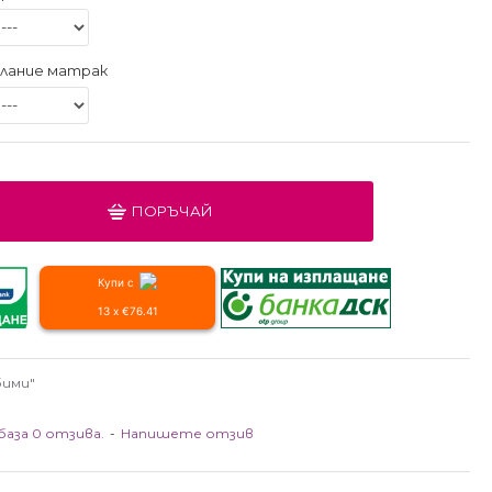
лание матрак
ПОРЪЧАЙ
Купи с
13 x €76.41
бими"
база 0 отзива.
-
Напишете отзив