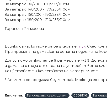
За матрак: 90/200 - 120/233/110см
За матрак: 140/200 - 170/233/110см
За матрак: 160/200 - 190/233/110см
За матрак: 180/200 - 210/233/110см
Гаранция: 24 месеца
Всички дамаски може да разгледате
тук!
След коет
При промяна на дамаската цената подлежи на кор
Допустимо отклонение в размерите +-3%. Допуст
и дамаски с тези от екрана на устройството или
на цветовете и качествата на материалите.
* Леглото се предлага без матрак. Може да го по
Етикети:
Тапицирано легло Loreyn
0008106
Тапицира