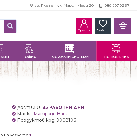
гр. Плевен, ул. Мария Кюри 20
089 997 92 97
Профил
Любими
РАЦИ
ОФИС
МОДУЛНИ СИСТЕМИ
ПО ПОРЪЧКА
Доставка:
35 РАБОТНИ ДНИ
Марка:
Матраци Нани
Продуктов код:
0008106
р на леглото