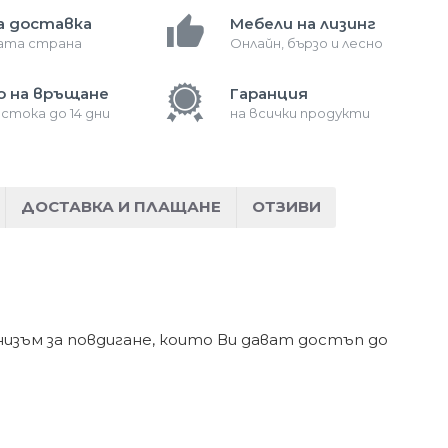
а доставка
Мебели на лизинг
лата страна
Онлайн, бързо и лесно
о на връщане
Гаранция
 стока до 14 дни
на всички продукти
ДОСТАВКА И ПЛАЩАНЕ
ОТЗИВИ
изъм за повдигане, които Ви дават достъп до