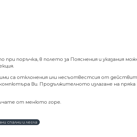
о при поръчка, в полето за Пояснения и указания мо
екция.
ими са отклонения или несъотвестсия от действит
 компютъра Ви. Продължителното излагане на пряка 
ръчате от менюто горе.
ни спални и легла