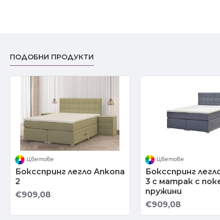
ПОДОБНИ ПРОДУКТИ
Цветове
Цветове
Боксспринг легло Ankona
Боксспринг легл
2
3 с матрак с по
пружини
€909,08
€909,08