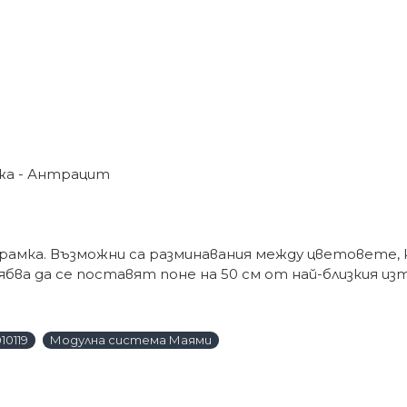
ожа - Антрацит
рамка. Възможни са разминавания между цветовете,
а да се поставят поне на 50 см от най-близкия източ
10119
Модулна система Маями