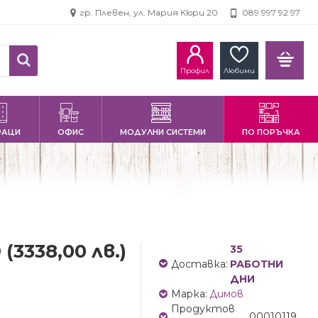
гр. Плевен, ул. Мария Кюри 20
089 997 92 97
Профил
Любими
РАЦИ
ОФИС
МОДУЛНИ СИСТЕМИ
ПО ПОРЪЧКА
9
(3338,00 лв.)
35
Доставка:
РАБОТНИ
ДНИ
Марка:
Димов
Продуктов
00010119