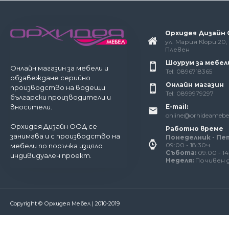
Орхидея Дизайн
ул. Мария Кюри 20, 
Плевен
Шоурум за мебел
Онлайн магазин за мебели и
Tel: 0896718365
обзавеждане серийно
Онлайн магазин
производство на водещи
Tel: 0899979297
български производители и
E-mail:
вносители.
online@orhideamebe
Орхидея Дизайн ООД се
Работно време
занимава и с производство на
Понеделник - Пе
09:00 - 18:30ч.
мебели по поръчка изцяло
Събота:
09:00 - 14
индивидуален проект.
Неделя:
Почивен 
За да работи този сайт както трябва, понякога запазв
бисквитки. В тях не съхраняваме лични данни!
Подробн
Copyright © Орхидея Мебел | 2010-2019