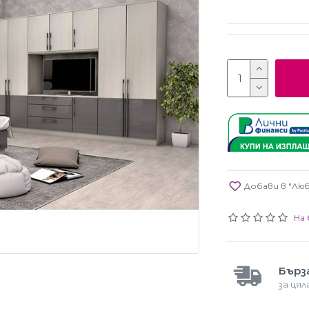
Добави в "Лю
На 
Бърз
за ця