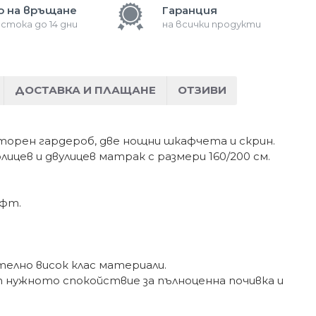
о на връщане
Гаранция
 стока до 14 дни
на всички продукти
ДОСТАВКА И ПЛАЩАНЕ
ОТЗИВИ
сторен гардероб, две нощни шкафчета и скрин.
ицев и двулицев матрак с размери 160/200 см.
афт.
елно висок клас материали.
 нужното спокойствие за пълноценна почивка и