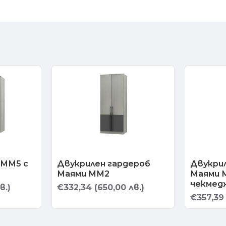
 ММ5 с
Двукрилен гардероб
Двукри
Маями ММ2
Маями 
чекмед
в.)
€332,34 (650,00 лв.)
€357,39 