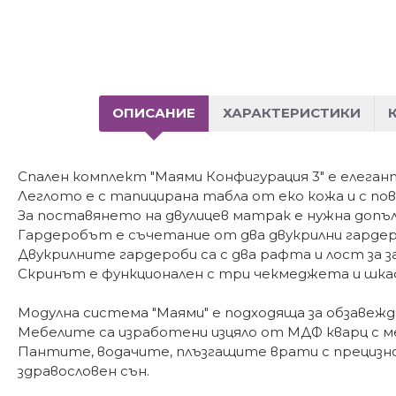
ОПИСАНИЕ
ХАРАКТЕРИСТИКИ
Спален комплект "Маями Конфигурация 3" е елеган
Леглото е с тапицирана табла от еко кожа и с пов
За поставянето на двулицев матрак е нужна доп
Гардеробът е съчетание от два двукрилни гардер
Двукрилните гардероби са с два рафта и лост за з
Скринът е функционален с три чекмеджета и шка
Модулна система "Маями" е подходяща за обзавежда
Мебелите са изработени изцяло от МДФ кварц с м
Пантите, водачите, плъзгащите врати с прецизно
здравословен сън.