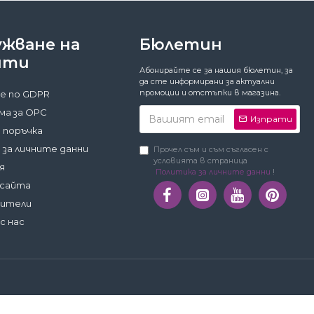
ужване на
Бюлетин
нти
Абонирайте се за нашия бюлетин, за
да сте информирани за актуални
промоции и отстъпки в магазина.
е по GDPR
а за ОРС
Изпрати
 поръчка
 за личните данни
Прочел съм и съм съгласен с
условията в страница
я
Политика за личните данни
!
 сайта
дители
с нас
Затвори
Предпочитания
Приемам