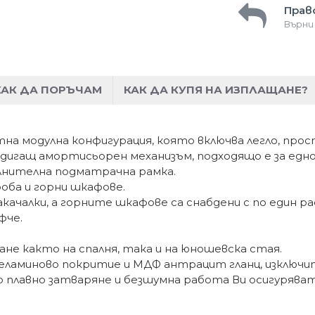
Прав
Върни
КАК ДА ПОРЪЧАМ
КАК ДА КУПЯ НА ИЗПЛАЩАНЕ?
тна модулна конфигурация, която включва легло, про
дигащ амортисьорен механизъм, подходящо е за еднол
ълнителна подматрачна рамка.
оба и горни шкафове.
акачалки, а горните шкафове са снабдени с по един р
фче.
не както на спалня, така и на юношевска стая.
еламиново покритие и МДФ антрацит гланц, изключит
 плавно затваряне и безшумна работа Ви осигуряват