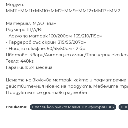
Модули:
ММ11+ММ11+ММ10+ММ2+ММ9+ММ12+ММ13+ММ2
Материал: МДФ 18мм
Размери Ш/Д/В:
- Легло за матрак 160/200см: 165/210/115см
- Гардероб със скрин: 315/55/207см
- Нощно шкафче: 50/45/50см - 2 бр.
Цветове: Кварц/Антрацит гланц/Тапицерия еко к
Тегло: 448кг
Гаранция: 24 месеца
Цената не включва матрак, както и подматрачна 
действителния нюанс на продукта. Мебелите трябв
Продуктът се доставя разглобен.
Етикети:
Спален комплект Маями Конфигурация 3
000