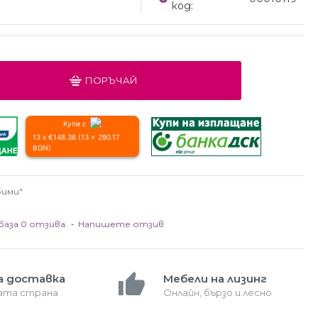
код:
ПОРЪЧАЙ
Купи с
13 x €148.36 (13 x 290.17
BGN)
бими"
база 0 отзива.
-
Напишете отзив
а доставка
Мебели на лизинг
лата страна
Онлайн, бързо и лесно