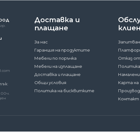
Доставка и
Обсл
 ООД
гр.
плащане
клие
и
За нас
Запитван
Гаранция на продуктите
Платформ
Мебели по поръчка
Отказ от
Мебели на изплащане
Политика
l.com
Доставка и плащане
Намалени
Общи условия
Карта на
тък
:
Политика на бисквитките
Произво
:00ч.
ден
Контакт 
аме на вашето устройство малки файлове с данни, наричани
ости