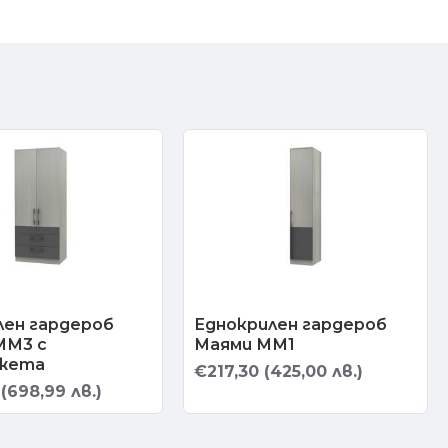
лен гардероб
Еднокрилен гардероб
ММ3 с
Маями ММ1
жета
€217,30 (425,00 лв.)
(698,99 лв.)