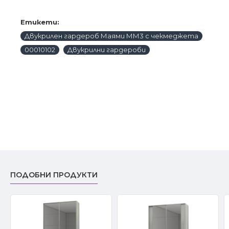
Етикети:
Двукрилен гардероб Маями ММ3 с чекмеджета
00010102
Двукрилни гардероби
ПОДОБНИ ПРОДУКТИ