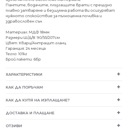
Пантите, водачите, плъзгащите врати с прецизно
плавно затваряне и безшумна работа Ви осигуряват
нужното спокойствие за пълноценна почивка и
здравословен сън.
Материал: МДФ 18мм
Размери Ш/Д/В: 90/55/207см
Цвят: Кварц/Антрацит гланц
Гаранция: 24 месеца
Тегло: 101кг
Брой пакети: 6бр
ХАРАКТЕРИСТИКИ
КАК ДА ПОРЪЧАМ
КАК ДА КУПЯ НА ИЗПЛАЩАНЕ?
ДОСТАВКА И ПЛАЩАНЕ
ОТЗИВИ