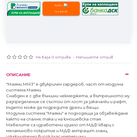
Купи с
13 x €31.07
На база 0 отзива.
-
Напишете отзив
ОПИСАНИЕ
"Маями ММ3" е двукрилен гардероб, част от модулна
система Маями.
Снабден е с две външни чекмеджета, а вътрешното му
разпределение се състои от лост за закачалки и рафт,
където може да подредите дрехи и вещи.
Модулна система "Маями" е подходяща за обзавеждане
както на спалня, така и на юношевска стая.
Мебелите са изработени изцяло от МДФ кварц с
меламиново покритие и МДФ антрацит гланц,
изключително висок клас материали.