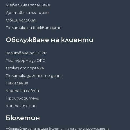
Мебели на изплащане
Доставка и плащане
Общи условия
Политика на бисквитките
Обслужване на клиенти
Запитване по GDPR
Платформа за ОРС
Отказ от поръчка
Политика за личните данни
Намаления
Карта на сайта
Производители
Контакт с нас
Бюлетин
Затвори
Абонирайте се за нашия бюлетин, за да сте информирани за
За да работи този сайт както трябва,