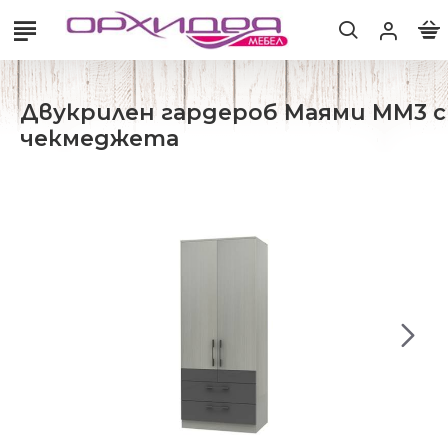
Двукрилен гардероб Маями ММ3 с
чекмеджета