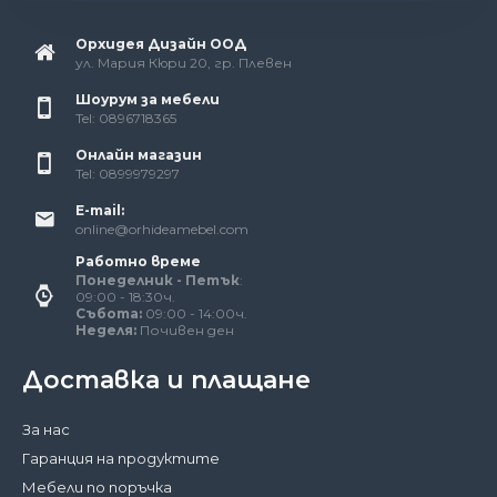
Орхидея Дизайн ООД
ул. Мария Кюри 20, гр. Плевен
Шоурум за мебели
Tel: 0896718365
Онлайн магазин
Tel: 0899979297
E-mail:
online@orhideamebel.com
Работно време
Понеделник - Петък
:
09:00 - 18:30ч.
Събота:
09:00 - 14:00ч.
Неделя:
Почивен ден
Доставка и плащане
За нас
Гаранция на продуктите
Мебели по поръчка