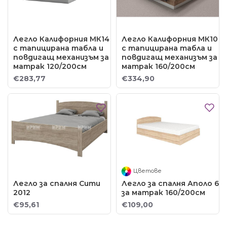
Легло Калифорния МК14
Легло Калифорния МК10
с тапицирана табла и
с тапицирана табла и
повдигащ механизъм за
повдигащ механизъм за
матрак 120/200см
матрак 160/200см
€283,77
€334,90
Цветове
Легло за спалня Сити
Легло за спалня Аполо 6
2012
за матрак 160/200см
€95,61
€109,00