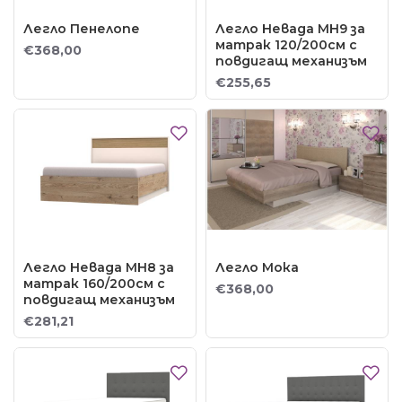
Легло Пенелопе
Легло Невада MH9 за
матрак 120/200см с
€368,00
повдигащ механизъм
€255,65
Легло Невада MH8 за
Легло Мока
матрак 160/200см с
€368,00
повдигащ механизъм
€281,21