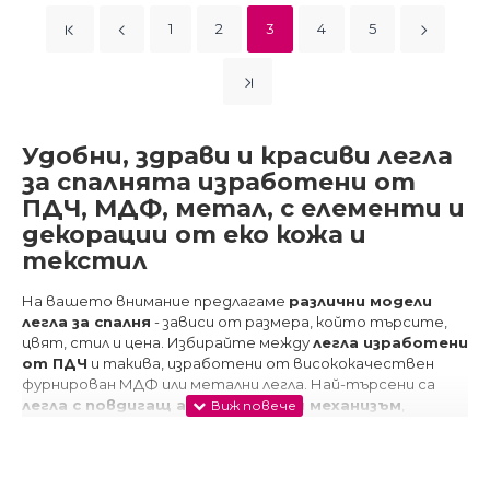
1
2
3
4
5
Удобни, здрави и красиви легла
за спалнята изработени от
ПДЧ, МДФ, метал, с елементи и
декорации от еко кожа и
текстил
На вашето внимание предлагаме
различни модели
легла за спалня
- зависи от размера, който търсите,
цвят, стил и цена. Избирайте между
легла изработени
от ПДЧ
и такива, изработени от висококачествен
фурнирован МДФ или метални легла. Най-търсени са
легла с повдигащ амортисьорен механизъм
,
единични легла с размер за матрак 82/190см и спалня за
матрак 160/200см. Предлагаме богат избор на модели на
страхотни
цени започващи от 89лв
. Ако търсите
ъглови легла с матрак
или
приста с матрак
- тук ще