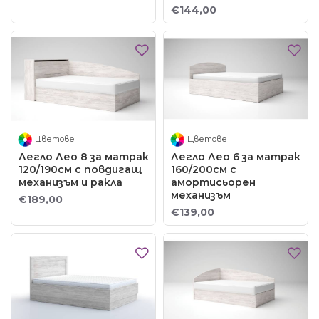
€144,00
Цветове
Цветове
Легло Лео 8 за матрак
Легло Лео 6 за матрак
120/190см с повдигащ
160/200см с
механизъм и ракла
амортисьорен
механизъм
€189,00
€139,00