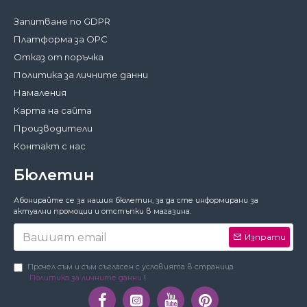
Запитване по GDPR
Платформа за ОРС
Отказ от поръчка
Политика за личните данни
Намаления
Карта на сайта
Производители
Контакт с нас
Бюлетин
Затвори
Абонирайте се за нашия бюлетин, за да сте информирани за
За да работи този сайт както трябва,
актуални промоции и отстъпки в магазина.
понякога запазваме на вашето устройство
малки файлове с данни, наричани
Изпрати
бисквитки. В тях не съхраняваме лични
данни!
Подробности
Прочел съм и съм съгласен с условията в страница
Политика за личните данни
!
Предпочитания
Приемам