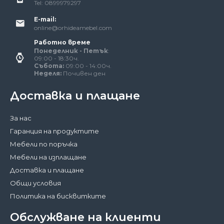
Tel: 0899979297
E-mail:
online@orhideamebel.com
Работно време
Понеделник - Петък
:
09:00 - 18:30ч.
Събота:
09:00 - 14:00ч.
Неделя:
Почивен ден
Доставка и плащане
За нас
Гаранция на продуктите
Мебели по поръчка
Мебели на изплащане
Доставка и плащане
Общи условия
Политика на бисквитките
Обслужване на клиенти