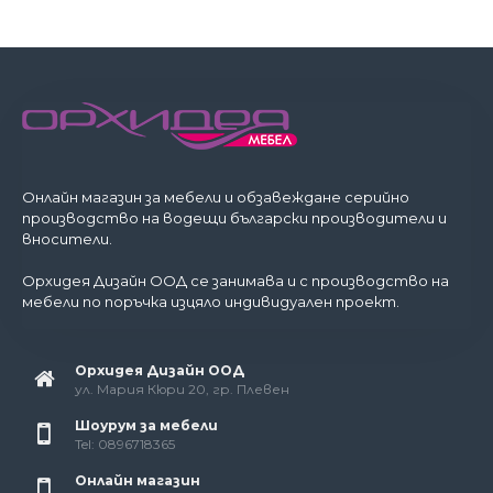
ги намерите на
ниски цени и високо качество
от
производителя. Тук ще откриете
единични легла,
легла за спалня, различни модели приста с ракла
както и ъглови легла.
Онлайн магазин за мебели и обзавеждане серийно
производство на водещи български производители и
вносители.
Орхидея Дизайн ООД се занимава и с производство на
мебели по поръчка изцяло индивидуален проект.
Орхидея Дизайн ООД
ул. Мария Кюри 20, гр. Плевен
Шоурум за мебели
Tel: 0896718365
Онлайн магазин