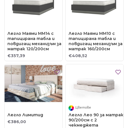
Легло Маями ММ14 с
Легло Маями ММ10 с
тапицирана табла и
тапицирана табла и
повдигащ механизъм за
повдигащ механизъм за
матрак 120/200см
матрак 160/200см
€357,39
€408,52
Цветове
Легло Лимитид
Легло Лео 90 за матрак
90/200см с 2
€386,00
чекмеджета