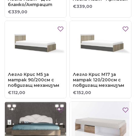
бланко/Антрацит
€339,00
€339,00
Легло Крис М5 за
Легло Крис М17 за
матрак 90/200см с
матрак 120/200см с
повдигащ механизъм
повдигащ механизъм
€112,00
€152,00