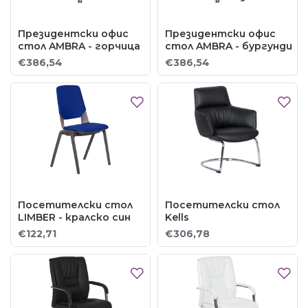
Президентски офис
Президентски офис
стол AMBRA - горчица
стол AMBRA - бургунди
€386,54
€386,54
Посетителски стол
Посетителски стол
LIMBER - кралско син
Kells
€122,71
€306,78