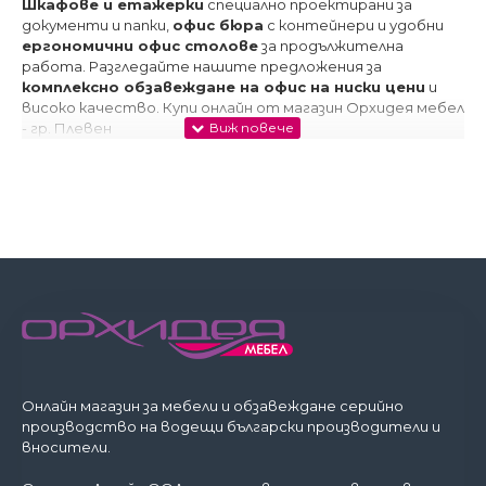
Шкафове и етажерки
специално проектирани за
документи и папки,
офис бюра
с контейнери и удобни
ергономични офис столове
за продължителна
работа. Разгледайте нашите предложения за
комплексно обзавеждане на офис на ниски цени
и
високо качество. Купи онлайн от магазин Орхидея мебел
- гр. Плевен
Онлайн магазин за мебели и обзавеждане серийно
производство на водещи български производители и
вносители.