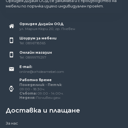
Орхидея Дизайн ООД се занимава и с производство на
мебели по поръчка изцяло индивидуален проект.
Орхидея Дизайн ООД
ул. Мария Кюри 20, гр. Плевен
Шоурум за мебели
Tel: 0896718365
Онлайн магазин
Tel: 0899979297
E-mail:
online@orhideamebel.com
Работно време
Понеделник - Петък
:
09:00 - 18:30ч.
Събота:
09:00 - 14:00ч.
Неделя:
Почивен ден
Доставка и плащане
За нас