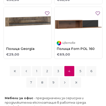
Цветове
Полица Georgia
Полица Forn POL 160
€29,00
€69,00
1
2
3
4
5
6
7
8
9
Мебели за офис
- предназначени за сериозна и
продължителна експлоатация в работна среда.