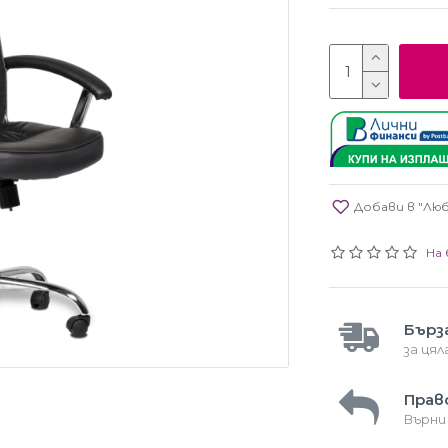
Добави в "Лю
На 
Бърз
за ця
Прав
Върни