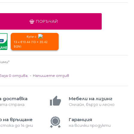
ПОРЪЧАЙ
Купи с
13 x €10.44 (13 x 20.42
BGN)
бими"
база 0 отзива.
-
Напишете отзив
а доставка
Мебели на лизинг
лата страна
Онлайн, бързо и лесно
о на връщане
Гаранция
 стока до 14 дни
на всички продукти