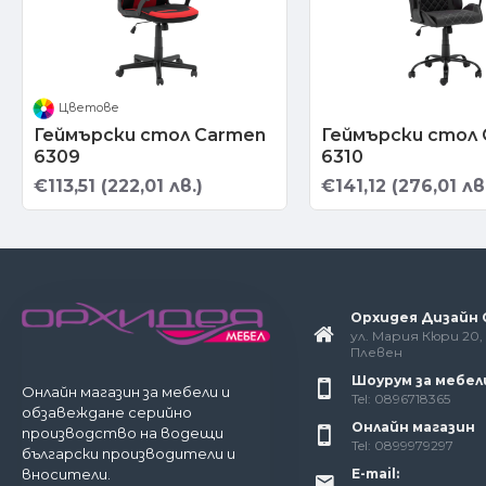
Цветове
Геймърски стол Carmen
Геймърски стол
6309
6310
€113,51 (222,01 лв.)
€141,12 (276,01 лв
Орхидея Дизайн
ул. Мария Кюри 20, 
Плевен
Шоурум за мебел
Онлайн магазин за мебели и
Tel: 0896718365
обзавеждане серийно
Онлайн магазин
производство на водещи
Tel: 0899979297
български производители и
E-mail:
вносители.