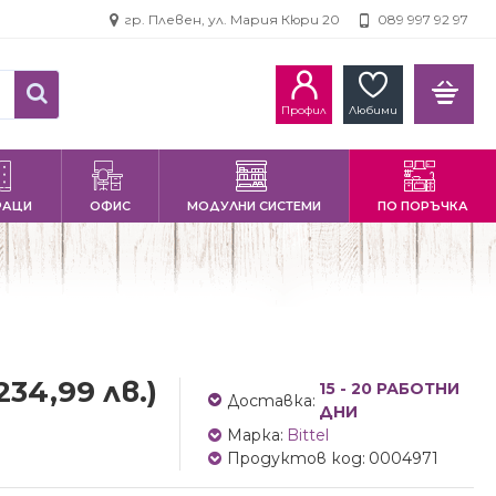
гр. Плевен, ул. Мария Кюри 20
089 997 92 97
Профил
Любими
РАЦИ
ОФИС
МОДУЛНИ СИСТЕМИ
ПО ПОРЪЧКА
234,99 лв.)
15 - 20 РАБОТНИ
Доставка:
ДНИ
Марка:
Bittel
Продуктов код:
0004971