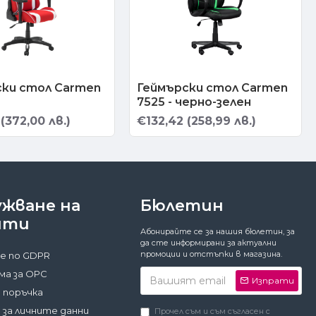
ски стол Carmen
Геймърски стол Carmen
7525 - черно-зелен
(372,00 лв.)
€132,42 (258,99 лв.)
ужване на
Бюлетин
нти
Абонирайте се за нашия бюлетин, за
да сте информирани за актуални
промоции и отстъпки в магазина.
е по GDPR
а за ОРС
Изпрати
 поръчка
 за личните данни
Прочел съм и съм съгласен с