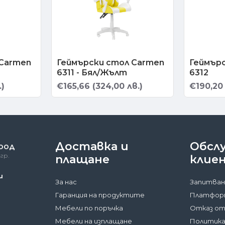
 Carmen
Геймърски стол Carmen
Геймър
6311 - Бял/Жълт
6312
.)
€165,66 (324,00 лв.)
€190,20 
Доставка и
Обсл
 ООД
гр.
плащане
клие
и
За нас
Запитван
Гаранция на продуктите
Платформ
Мебели по поръчка
Отказ от
Мебели на изплащане
Политика