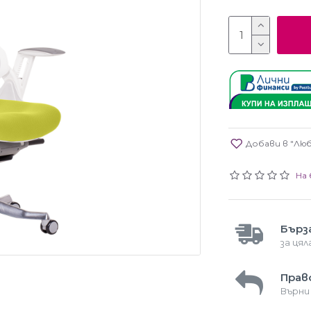
Добави в "Лю
На 
Бърз
за ця
Прав
Върни