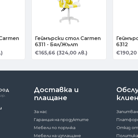
 Carmen
Геймърски стол Carmen
Геймър
6311 - Бял/Жълт
6312
.)
€165,66 (324,00 лв.)
€190,20 
Доставка и
Обсл
 ООД
гр.
плащане
клие
и
За нас
Запитван
Гаранция на продуктите
Платформ
Мебели по поръчка
Отказ от
Мебели на изплащане
Политика