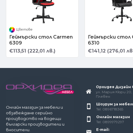
Цветове
Геймърски стол Carmen
Геймърски стол
6309
6310
€113,51 (222,01 лв.)
€141,12 (276,01 лв
Орхидея Дизайн
ул. Мария Кюри 20, 
Плевен
Шоурум за мебел
Онлайн магазин за мебели и
Tel: 0896718365
обзавеждане серийно
Онлайн магазин
производство на водещи
Tel: 0899979297
български производители и
E-mail:
вносители.