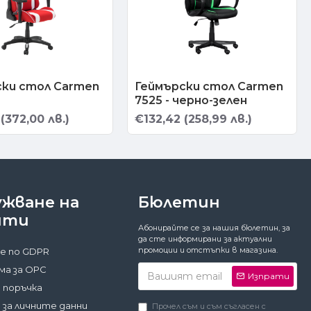
ски стол Carmen
Геймърски стол Carmen
7525 - черно-зелен
(372,00 лв.)
€132,42 (258,99 лв.)
ужване на
Бюлетин
нти
Абонирайте се за нашия бюлетин, за
да сте информирани за актуални
промоции и отстъпки в магазина.
е по GDPR
а за ОРС
Изпрати
 поръчка
 за личните данни
Прочел съм и съм съгласен с