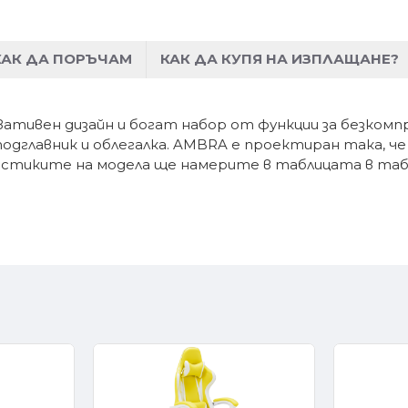
КАК ДА ПОРЪЧАМ
КАК ДА КУПЯ НА ИЗПЛАЩАНЕ?
тивен дизайн и богат набор от функции за безкомпр
одглавник и облегалка. AMBRA е проектиран така, че
истиките на модела ще намерите в таблицата в таб