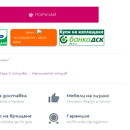
ПОРЪЧАЙ
Купи с
13 x €33.60 (13 x 65.72
BGN)
бими"
база 0 отзива.
-
Напишете отзив
а доставка
Мебели на лизинг
лата страна
Онлайн, бързо и лесно
о на връщане
Гаранция
 стока до 14 дни
на всички продукти