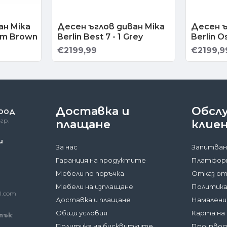
ан Mika
Десен ъглов диван Mika
Десен ъ
eam Brown
Berlin Best 7 - 1 Grey
Berlin O
€2199,99
€2199,9
Доставка и
Обсл
 ООД
гр.
плащане
клие
и
За нас
Запитван
Гаранция на продуктите
Платформ
Мебели по поръчка
Отказ от
Мебели на изплащане
Политика
l.com
Доставка и плащане
Намалени
Общи условия
Карта на
тък
:
Политика на бисквитките
Произво