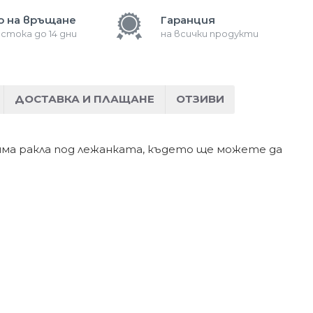
о на връщане
Гаранция
 стока до 14 дни
на всички продукти
ДОСТАВКА И ПЛАЩАНЕ
ОТЗИВИ
оляма ракла под лежанката, където ще можете да