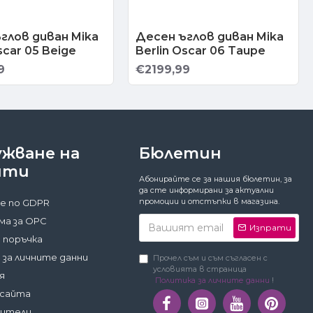
глов диван Mika
Десен ъглов диван Mika
scar 05 Beige
Berlin Oscar 06 Taupe
9
€2199,99
ужване на
Бюлетин
нти
Абонирайте се за нашия бюлетин, за
да сте информирани за актуални
промоции и отстъпки в магазина.
е по GDPR
а за ОРС
Изпрати
 поръчка
 за личните данни
Прочел съм и съм съгласен с
условията в страница
я
Политика за личните данни
!
 сайта
дители