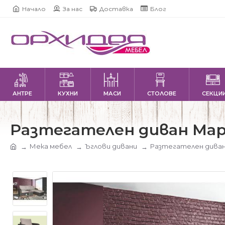
Начало
За нас
Доставка
Блог
АНТРЕ
КУХНИ
МАСИ
СТОЛОВЕ
СЕКЦИ
Разтегателен диван Мари
Мека мебел
Ъглови дивани
Разтегателен диван 