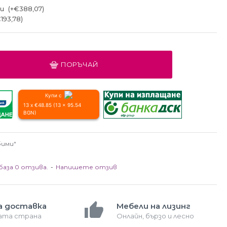
ли
(+€388,07)
193,78)
ПОРЪЧАЙ
Купи с
13 x €48.85 (13 x 95.54
BGN)
бими"
база 0 отзива.
-
Напишете отзив
а доставка
Мебели на лизинг
лата страна
Онлайн, бързо и лесно