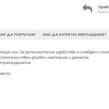
Прав
Върни
КАК ДА ПОРЪЧАМ
КАК ДА КУПЯ НА ИЗПЛАЩАНЕ?
ункция сън. За допълнително удобство е снабден с г
исококачествен дървен материал и дамаска.
а трапезарията.
маска