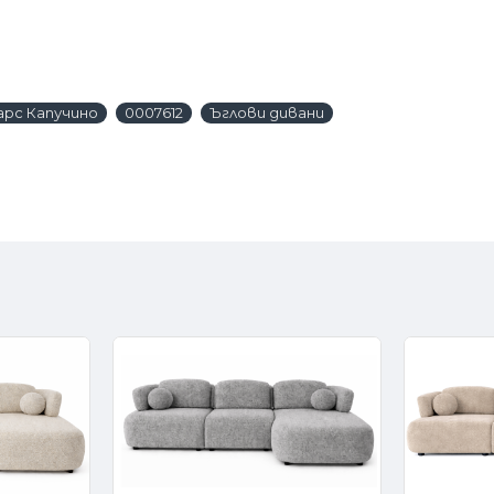
арс Капучино
0007612
Ъглови дивани