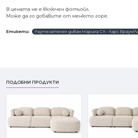
В цената не е включен фотьойл.
Може да го добавите от менюто горе.
Етикети:
Разтегателен диван Марина СЛ - Ларс Браун/Л
ПОДОБНИ ПРОДУКТИ