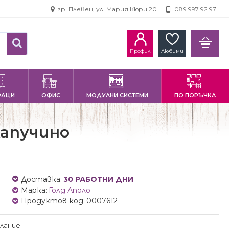
гр. Плевен, ул. Мария Кюри 20
089 997 92 97
Профил
Любими
РАЦИ
ОФИС
МОДУЛНИ СИСТЕМИ
ПО ПОРЪЧКА
Капучино
Доставка:
30 РАБОТНИ ДНИ
Марка:
Голд Аполо
Продуктов код:
0007612
лание