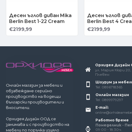
Десен ъглов диван Mika
Десен ъглов див
Berlin Best 1-22 Cream
Berlin Best 4 Cr
€2199,99
€2199,99
Орхидея Дизайн
ул. Мария Кюри 20, 
Плевен
Шоурум за мебел
Онлайн магазин за мебели и
Tel: 0896718365
обзавеждане серийно
Онлайн магазин
производство на водещи
Tel: 0899979297
български производители и
E-mail:
вносители.
online@orhideamebe
Орхидея Дизайн ООД се
Работно време
занимава и с производство на
Понеделник - Пе
09:00 - 18:30ч.
мебели по поръчка изцяло