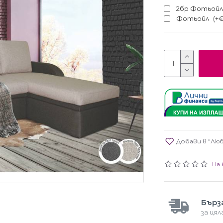
2бр Фотьой
Фотьойл
(+€
Добави в "Лю
На 
Бърз
за ця