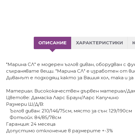
ОПИСАНИЕ
ХАРАКТЕРИСТИКИ
"Марина СЛ" е модерен ъглов диван, оборудван с ф
съхранявате вещи. "Марина СЛ" е изработен от в
Диванът е подходящ както за Вашия хол, така и з
Материал: Висококачествен дървен материал/Да
Цветове: Дамаска Ларс Браун/Ларс Капучино
Размери Ш/Д/В:
Ъглов диван: 210/146/75см, място за сън: 129/190см
Фотьойл: 84/85/78см
Гаранция: 24 месеца
Допустимо отклонение в размерите +-3%