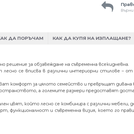
Прав
Върни
КАК ДА ПОРЪЧАМ
КАК ДА КУПЯ НА ИЗПЛАЩАНЕ?
илно решение за обзавеждане на съвременна всекидневна.
т лесно се вписва в различни интериорни стилове – о
ват комфорт за цялото семейство и превръщат дивана в 
пространството, а големите размери предоставят доста
ен цвят, който лесно се комбинира с различни мебели, д
форт, функционалност и съвременна визия, което го пра