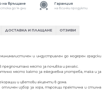
о на връщане
Гаранция
 стока до 14 дни
на всички продукти
ДОСТАВКА И ПЛАЩАНЕ
ОТЗИВИ
т минималистичен и индустриален до модерен градски
предпочитано място за почивка и релакс.
тъчно място както за ежедневна употреба, така и за
екорации и цветови акценти в дома.
ви отличен избор за хора, търсещи практична и стилна