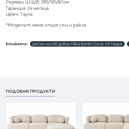
Размери Ш/Д/В: 285/185/80см
Гаранция: 24 месеца
Цвят: Таупе
*Моделът няма опция сън и ракла
Етикети:
Десен ъглов диван Mika Berlin Oscar 06 Taupe
ПОДОБНИ ПРОДУКТИ