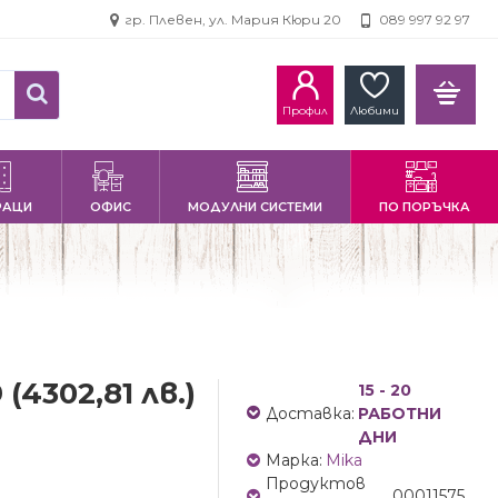
гр. Плевен, ул. Мария Кюри 20
089 997 92 97
Профил
Любими
РАЦИ
ОФИС
МОДУЛНИ СИСТЕМИ
ПО ПОРЪЧКА
9
(4302,81 лв.)
15 - 20
Доставка:
РАБОТНИ
ДНИ
Марка:
Mika
Продуктов
00011575