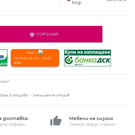
код:
ПОРЪЧАЙ
Купи с
13 x €191.24 (13 x 374.03
BGN)
бими"
база 0 отзива.
-
Напишете отзив
а доставка
Мебели на лизинг
лата страна
Онлайн, бързо и лесно