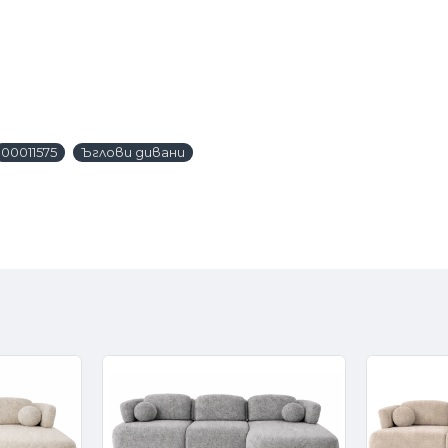
00011575
Ъглови дивани