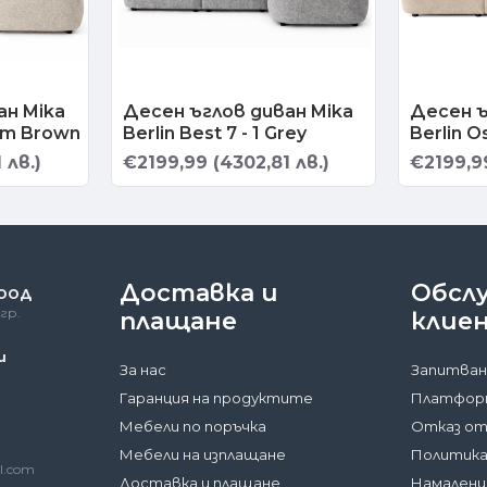
ан Mika
Десен ъглов диван Mika
Десен ъ
eam Brown
Berlin Best 7 - 1 Grey
Berlin O
 лв.)
€2199,99 (4302,81 лв.)
€2199,99
Доставка и
Обсл
 ООД
гр.
плащане
клие
и
За нас
Запитван
Гаранция на продуктите
Платформ
Мебели по поръчка
Отказ от
Мебели на изплащане
Политика
l.com
Доставка и плащане
Намалени