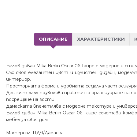
ОПИСАНИЕ
ХАРАКТЕРИСТИКИ
Ъглов диван Mika Berlin Oscar 06 Taupe е модерно и ст
Със своя елегантен цвят и изчистен дизайн, моделъ
интериор.
Просторната форма и удобната седална част осигуря
Десният ъгъл позволява практично организиране на 
посрещане на гости.
Дамаската впечатлява с модерна текстура и универсал
Ъглов диван Mika Berlin Oscar 06 Taupe съчетава ком
мебел за своя дом.
Материал: ПДЧ/Дамаска