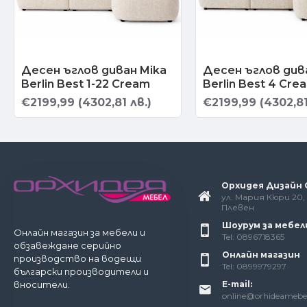
Десен ъглов диван Mika
Десен ъглов див
Berlin Best 1-22 Cream
Berlin Best 4 Cr
€2199,99 (4302,81 лв.)
€2199,99 (4302,81
Орхидея Дизайн
ул. Мария Кюри 20, 
Плевен
Шоурум за мебел
Онлайн магазин за мебели и
Tel: 0896718365
обзавеждане серийно
Онлайн магазин
производство на водещи
Tel: 0899979297
български производители и
E-mail:
вносители.
online@orhideamebe