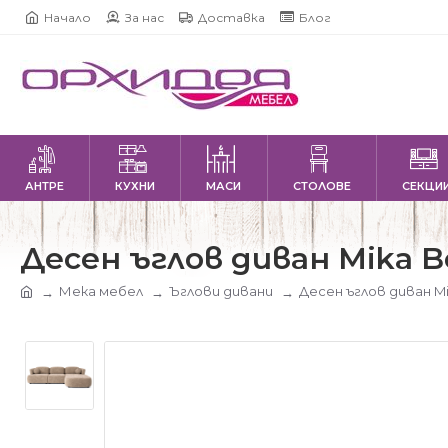
Начало
За нас
Доставка
Блог
АНТРЕ
КУХНИ
МАСИ
СТОЛОВЕ
СЕКЦИ
Десен ъглов диван Mika Be
Мека мебел
Ъглови дивани
Десен ъглов диван Mi