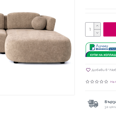
Добави в "Лю
На 
Бърз
за ця