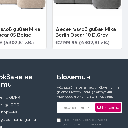
глов диван Mika
Десен ъглов диван Mika
scar 05 Beige
Berlin Oscar 10 D.Grey
 (4302,81 лв.)
€2199,99 (4302,81 лв.)
ужване на
Бюлетин
нти
Абонирайте се за нашия бюлетин, за
да сте информирани за актуални
промоции и отстъпки в магазина.
е по GDPR
а за ОРС
Изпрати
 поръчка
 за личните данни
Прочел съм и съм съгласен с
условията в страница
я