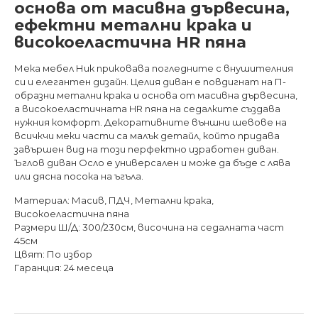
основа от масивна дървесина,
ефектни метални крака и
високоеластична HR пяна
Мека мебел Ник приковава погледните с внушителния
си и елегантен дизайн. Целия диван е повдигнат на П-
образни метални крака и основа от масивна дървесина,
а високоеластичната HR пяна на седалките създава
нужния комфорт. Декоративните външни шевове на
всичкчи меки части са малък детайл, който придава
завършен вид на този перфектно изработен диван.
Ъглов диван Осло е универсален и може да бъде с лява
или дясна посока на ъгъла.
Материал: Масив, ПДЧ, Метални крака,
Високоеластична пяна
Размери Ш/Д: 300/230см, височина на седалната част
45см
Цвят: По избор
Гаранция: 24 месеца