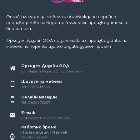
Онлайн магазин за мебели и обзавеждане серийно
производство на водещи български производители и
вносители.
Орхидея Дизайн ООД се занимава и с производство на
мебели по поръчка изцяло индивидуален проект.
Орхидея Дизайн ООД
ул. Мария Кюри 20, гр. Плевен
Шоурум за мебели
Tel: 0896718365
Онлайн магазин
Tel: 0899979297
E-mail:
online@orhideamebel.com
Работно време
Понеделник - Петък
:
09:00 - 18:30ч.