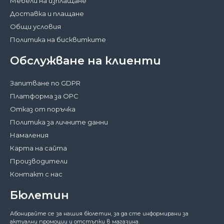
Мебели на изплащане
Доставка и плащане
Общи условия
Политика на бисквитките
Обслужване на клиенти
Запитване по GDPR
Платформа за ОРС
Отказ от поръчка
Политика за личните данни
Намаления
Карта на сайта
Производители
Контакт с нас
Бюлетин
Затвори
Абонирайте се за нашия бюлетин, за да сте информирани за
За да работи този сайт както трябва,
актуални промоции и отстъпки в магазина.