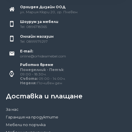
Орхидея Дизайн ООД
ул. Мария Кюри 20, гр. Плевен
Шоурум за мебели
Tel: 0896718365
Онлайн магазин
Tel: 0899979297
E-mail:
online@orhideamebel.com
Работно време
Понеделник - Петък
:
09:00 - 18:30ч.
Събота:
09:00 - 14:00ч.
Неделя:
Почивен ден
Доставка и плащане
За нас
Гаранция на продуктите
Мебели по поръчка