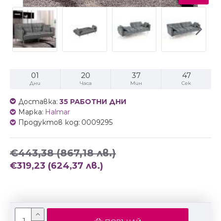
01
20
37
46
Дни
Часа
Мин
Сек
Доставка:
35 РАБОТНИ ДНИ
Марка:
Halmar
Продуктов код:
0009295
€443,38
(867,18 лв.)
€319,23
(624,37 лв.)