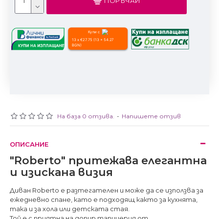
ПОРЪЧАЙ
Купи с
13 x €27.75 (13 x 54.27
BGN)
На база 0 отзива.
-
Напишете отзив
ОПИСАНИЕ
"Roberto" притежава елегантна
и изискана визия
Диван Roberto е разтегателен и може да се използва за
ежедневно спане, като е подходящ както за кухнята,
така и за хола или детската стая.
Той е с приятна на допир тапицерия от