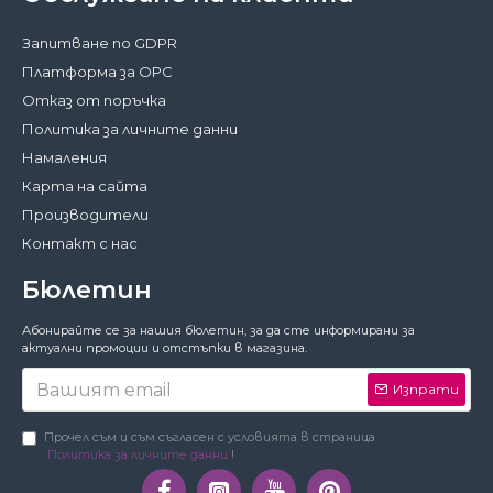
Запитване по GDPR
Платформа за ОРС
Отказ от поръчка
Политика за личните данни
Намаления
Карта на сайта
Производители
Контакт с нас
Бюлетин
Затвори
Абонирайте се за нашия бюлетин, за да сте информирани за
За да работи този сайт както трябва,
актуални промоции и отстъпки в магазина.
понякога запазваме на вашето устройство
малки файлове с данни, наричани
Изпрати
бисквитки. В тях не съхраняваме лични
данни!
Подробности
Прочел съм и съм съгласен с условията в страница
Политика за личните данни
!