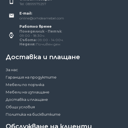
Tel: 0899979297
E-mail:
online@orhideamebel.com
Работно време
Понеделник - Петък
:
09:00 - 18:30ч.
Събота:
09:00 - 14:00ч.
Неделя:
Почивен ден
Доставка и плащане
За нас
Гаранция на продуктите
Мебели по поръчка
Мебели на изплащане
Доставка и плащане
Общи условия
Политика на бисквитките
Обслужване на клиенти