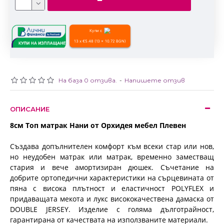
Купи с
13 x €5.48 (13 x 10.72 BGN)
На база 0 отзива.
-
Напишете отзив
ОПИСАНИЕ
8см Топ матрак Нани от Орхидея мебел Плевен
Създава допълнителен комфорт към всеки стар или нов,
но неудобен матрак или матрак, временно заместващ
стария и вече амортизиран дюшек.
Съчетание на
добрите ортопедични характеристики на сърцевината от
пяна с висока плътност и еластичност POLYFLEX и
придаващата мекота и лукс
висококачествена дамаска от
DOUBLE JERSEY. Изделие с голяма дълготрайност,
гарантирана от качествата на използваните материали.