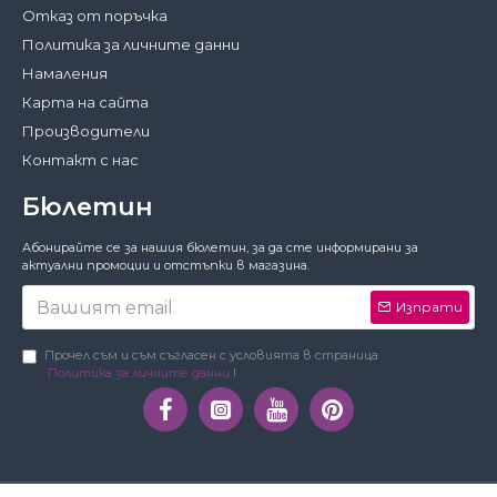
Отказ от поръчка
Политика за личните данни
Намаления
Карта на сайта
Производители
Контакт с нас
Бюлетин
Затвори
Абонирайте се за нашия бюлетин, за да сте информирани за
За да работи този сайт както трябва,
актуални промоции и отстъпки в магазина.
понякога запазваме на вашето устройство
малки файлове с данни, наричани
Изпрати
бисквитки. В тях не съхраняваме лични
данни!
Подробности
Прочел съм и съм съгласен с условията в страница
Политика за личните данни
!
Предпочитания
Приемам