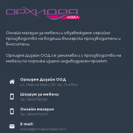
Онлайн магазин за мебели и обзавеждане серийно
производство на водещи български производители и
вносители.
Орхидея Дизайн ООД се занимава и с производство на
мебели по поръчка изцяло индивидуален проект.
Орхидея Дизайн ООД
ул. Мария Кюри 20, гр. Плевен
Шоурум за мебели
Tel: 0896718365
Онлайн магазин
Tel: 0899979297
E-mail:
online@orhideamebel.com