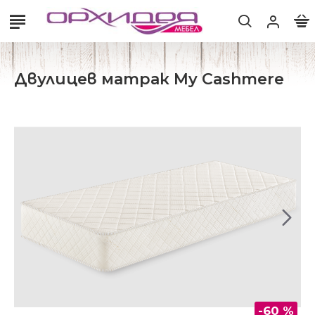
Двулицев матрак My Cashmere
-60 %