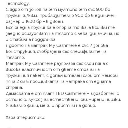
Technology.
С ядро от зонов пакет мултипокет със 500 бр
пружинки/кв.м.; приблизително 900 бр в единичен
размер и 1600 бр – в двоен.
Всяка една пружинка е опорна точка, а всички те
заедно осигуряват на тялото с лека, динамична, но
и стабилна поддръжка.
Ядрото на матрак My Cashmere e със 7 зонова
конструкция, съобразена със спецификите на
тялото.
Матрак My Cashmere разполага със слой пяна с
висока еластичност от двете страни на
пружинния пакет, с допълнителен слой от мемори
пяна 2 см в прошивката на матрака от едната
страна.
Дамаската е от плат TED Cashmеrе – изработен с
истински луксозни, естествени кашмирени нишки.
Уникално фини, меки и приятни на допир.
Характеристики: