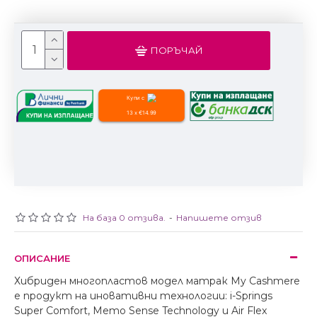
ПОРЪЧАЙ
Купи с
13 x €14.99
На база 0 отзива.
-
Напишете отзив
ОПИСАНИЕ
Хибриден многопластов модел матрак Мy Cashmere
e продукт на иновативни технологии: i-Springs
Super Comfort, Memo Sense Technology и Air Flex