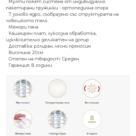
Мулти покет система от индивидуално
пакетирани пружинки - ортопедична опора
7 зоново ядро, съобразено със структурата на
човешкото тяло
Мемори пяна
Кашмирен плат, луксозна обработка,
изключително деликатен на допир
Доставка: ролиран, лесно преносим
Височина: 20см
Степен на твърдост: Среден
Гаранция: 8 години