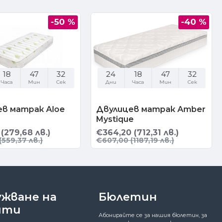
-50 %
-40 %
18
47
31
24
18
47
31
Часа
Мин
Сек
Дни
Часа
Мин
Сек
ев матрак Aloe
Двулицев матрак Amber
Mystique
(279,68 лв.)
€364,20 (712,31 лв.)
(559,37 лв.)
€607,00 (1187,19 лв.)
ужване на
Бюлетин
нти
Абонирайте се за нашия бюлетин, за