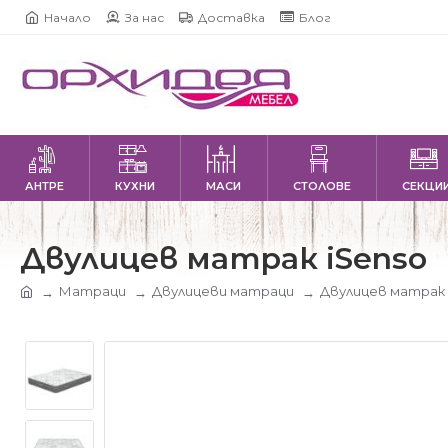
Начало
За нас
Доставка
Блог
АНТРЕ
КУХНИ
МАСИ
СТОЛОВЕ
СЕКЦИ
Двулицев матрак iSenso
Матраци
Двулицеви матраци
Двулицев матрак 