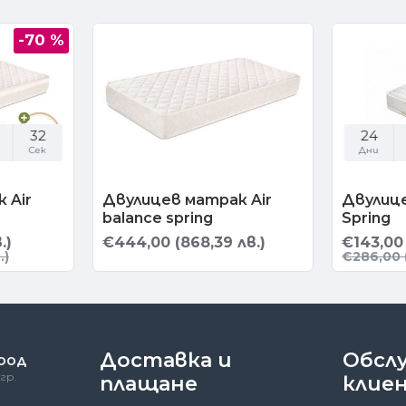
-70 %
31
24
Сек
Дни
 Air
Двулицев матрак Air
Двулиц
balance spring
Spring
.)
€444,00 (868,39 лв.)
€143,00 
.)
€286,00 
Доставка и
Обсл
 ООД
гр.
плащане
клие