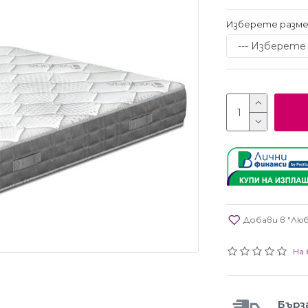
Изберете разме
Добави в "Лю
На 
Бърз