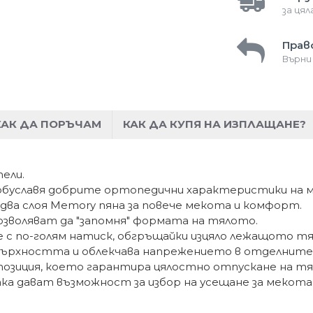
за ця
Прав
Върни
КАК ДА ПОРЪЧАМ
КАК ДА КУПЯ НА ИЗПЛАЩАНЕ?
ели.
 обуславя добрите ортопедични характеристики на м
ва слоя Memory пяна за повече мекота и комфорт.
зволяват да "запомня" формата на тялото.
 с по-голям натиск, обгръщайки изцяло лежащото тя
върхността и облекчава напрежението в отделните
 позиция, което гарантира цялостно отпускане на т
ка дават възможност за избор на усещане за мекот