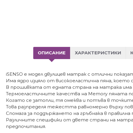
ОПИСАНИЕ
ХАРАКТЕРИСТИКИ
iSENSO е модел двулицев матрак с отлични показат
Има ядро изцяло от високоеластична пяна, което
В прошивката от едната страна на матрака има д
Термоеластичните качества на Memory пяната по
Когато се затопли, тя омеква и потъва в точките
Това разпределя тежестта равномерно върху по
Спомага за поддържането на гръбнака в правилна
Различните специфики от двете страни на матра
предпочитания.