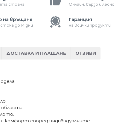
лата страна
Онлайн, бързо и лесно
о на връщане
Гаранция
 стока до 14 дни
на всички продукти
ДОСТАВКА И ПЛАЩАНЕ
ОТЗИВИ
одела.
ло.
 области.
ялото.
а и комфорт според индивидуалните