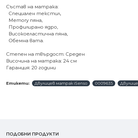
Състав на матрака:
Специален текстил,
Memory пяна,
Профилирано ядро,
Високоеластична пяна,
Обемна вата.
Степен на твърдост: Среден
Височина на матрака: 24 см
Гаранция: 20 години
Етикети:
Двулицев матрак iSenso
0009635
Двулиц
ПОДОБНИ ПРОДУКТИ