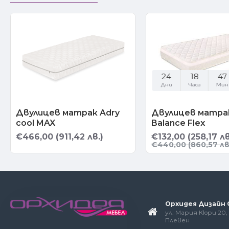
24
18
47
Дни
Часа
Мин
Двулицев матрак Adry
Двулицев матрак
cool MAX
Balance Flex
€466,00 (911,42 лв.)
€132,00 (258,17 лв
€440,00 (860,57 лв
Орхидея Дизайн
ул. Мария Кюри 20, 
Плевен