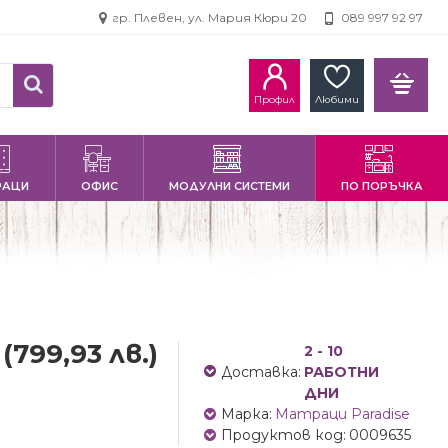
гр. Плевен, ул. Мария Кюри 20
089 997 92 97
Профил
Любими
РАЦИ
ОФИС
МОДУЛНИ СИСТЕМИ
ПО ПОРЪЧКА
0
(799,93 лв.)
2 - 10
Доставка:
РАБОТНИ
ДНИ
Марка:
Матраци Paradise
Продуктов код:
0009635