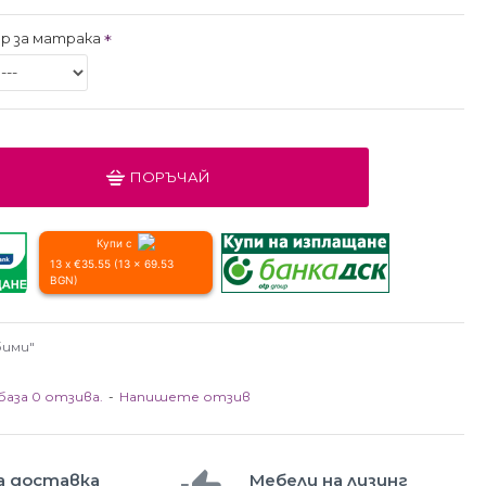
р за матрака
ПОРЪЧАЙ
Купи с
13 x €35.55 (13 x 69.53
BGN)
бими"
база 0 отзива.
-
Напишете отзив
а доставка
Мебели на лизинг