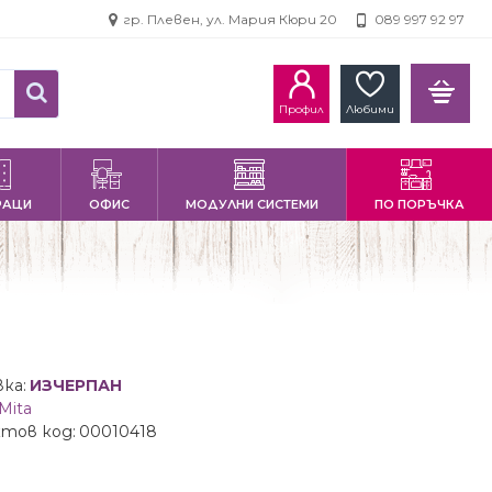
гр. Плевен, ул. Мария Кюри 20
089 997 92 97
Профил
Любими
РАЦИ
ОФИС
МОДУЛНИ СИСТЕМИ
ПО ПОРЪЧКА
ка:
ИЗЧЕРПАН
Mita
тов код:
00010418