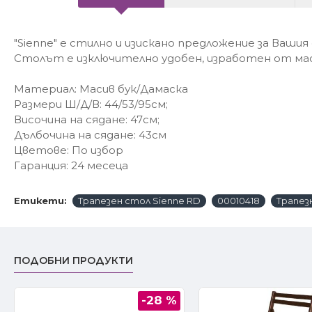
"Sienne" е стилно и изискано предложение за Вашия 
Столът е изключително удобен, изработен от мас
Материал: Масив бук/Дамаска
Размери Ш/Д/В: 44/53/95см;
Височина на сядане: 47см;
Дълбочина на сядане: 43см
Цветове: По избор
Гаранция: 24 месеца
Етикети:
Трапезен стол Sienne RD
00010418
Трапез
ПОДОБНИ ПРОДУКТИ
-28 %