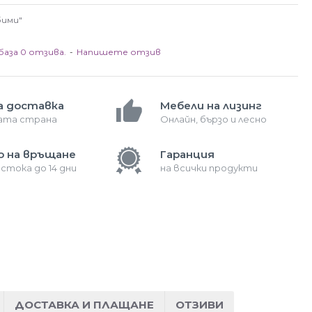
бими"
база 0 отзива.
-
Напишете отзив
а доставка
Мебели на лизинг
лата страна
Онлайн, бързо и лесно
о на връщане
Гаранция
 стока до 14 дни
на всички продукти
ДОСТАВКА И ПЛАЩАНЕ
ОТЗИВИ