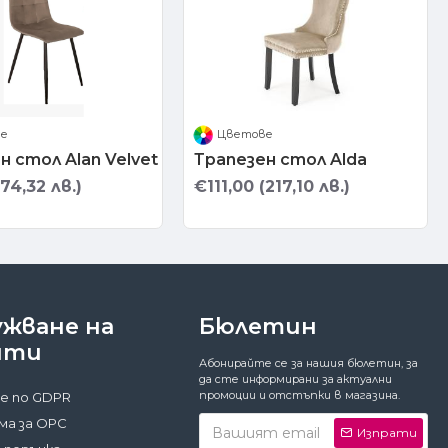
ве
Цветове
н стол Alan Velvet
Трапезен стол Alda
74,32 лв.)
€111,00 (217,10 лв.)
ужване на
Бюлетин
нти
Абонирайте се за нашия бюлетин, за
да сте информирани за актуални
промоции и отстъпки в магазина.
е по GDPR
а за ОРС
Изпрати