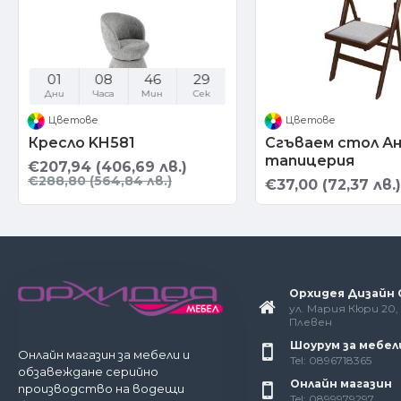
01
08
46
28
Дни
Часа
Мин
Сек
Цветове
Цветове
Кресло KH581
Сгъваем стол Ан
тапицерия
€207,94 (406,69 лв.)
€288,80 (564,84 лв.)
€37,00 (72,37 лв.)
Орхидея Дизайн
ул. Мария Кюри 20, 
Плевен
Шоурум за мебел
Онлайн магазин за мебели и
Tel: 0896718365
обзавеждане серийно
Онлайн магазин
производство на водещи
Tel: 0899979297