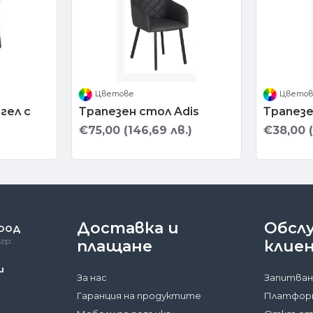
Цветове
Цвето
гел с
Трапезен стол Adis
Трапезе
€75,00 (146,69 лв.)
€38,00 (
Доставка и
Обсл
 ООД
гр.
плащане
клие
и
За нас
Запитван
Гаранция на продуктите
Платформ