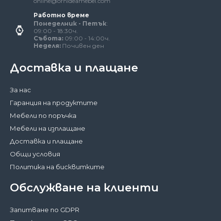
online@orhideamebel.com
Работно време
Понеделник - Петък
:
09:00 - 18:30ч.
Събота:
09:00 - 14:00ч.
Неделя:
Почивен ден
Доставка и плащане
За нас
Гаранция на продуктите
Мебели по поръчка
Мебели на изплащане
Доставка и плащане
Общи условия
Политика на бисквитките
Обслужване на клиенти
Запитване по GDPR