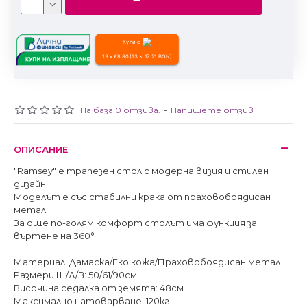
Купи с
13 x €8.80 (13 x 17.21 BGN)
На база 0 отзива.
-
Напишете отзив
ОПИСАНИЕ
"Ramsey" е трапезен стол с модерна визия и стилен
дизайн.
Моделът е със стабилни крака от праховобоядисан
метал.
За още по-голям комфорт столът има функция за
въртене на 360°.
Материал: Дамаска/Еко кожа/Праховобоядисан метал
Размери Ш/Д/В: 50/61/90см
Височина седалка от земята: 48см
Максимално натоварване: 120кг