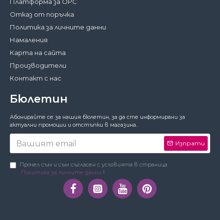
Платформа за ОРС
Отказ от поръчка
Политика за личните данни
Намаления
Карта на сайта
Производители
Контакт с нас
Бюлетин
Затвори
Абонирайте се за нашия бюлетин, за да сте информирани за
За да работи този сайт както трябва,
актуални промоции и отстъпки в магазина.
понякога запазваме на вашето устройство
малки файлове с данни, наричани
Изпрати
бисквитки. В тях не съхраняваме лични
данни!
Подробности
Прочел съм и съм съгласен с условията в страница
Политика за личните данни
!
Предпочитания
Приемам