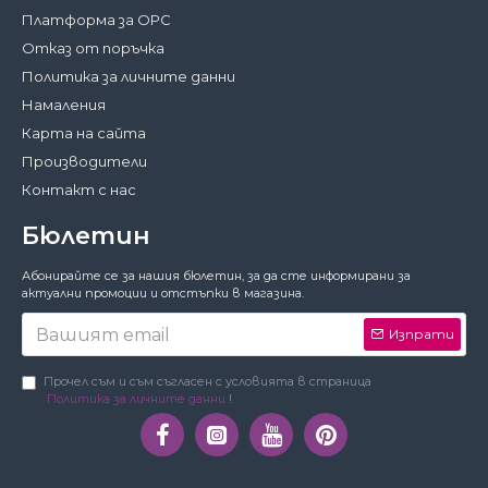
Платформа за ОРС
Отказ от поръчка
Политика за личните данни
Намаления
Карта на сайта
Производители
Контакт с нас
Бюлетин
Затвори
Абонирайте се за нашия бюлетин, за да сте информирани за
За да работи този сайт както трябва,
актуални промоции и отстъпки в магазина.
понякога запазваме на вашето устройство
малки файлове с данни, наричани
Изпрати
бисквитки. В тях не съхраняваме лични
данни!
Подробности
Прочел съм и съм съгласен с условията в страница
Политика за личните данни
!
Предпочитания
Приемам