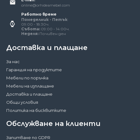
online@orhideamebel.com
Работно време
Понеделник - Петък
:
09:00 - 18:30ч.
Събота:
09:00 - 14:00ч.
Неделя:
Почивен ден
Доставка и плащане
За нас
Гаранция на продуктите
Мебели по поръчка
Мебели на изплащане
Доставка и плащане
Общи условия
Политика на бисквитките
Обслужване на клиенти
Запитване по GDPR