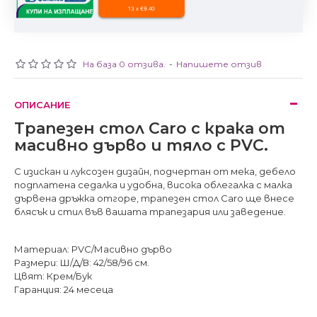
13 x €9.40
На база 0 отзива.
-
Напишете отзив
ОПИСАНИЕ
Трапезен стол Caro с крака от
масивно дърво и тяло с PVC.
С изискан и луксозен дизайн, подчертан от мека, дебело
подплатена седалка и удобна, висока облегалка с малка
дървена дръжка отгоре, трапезен стол Caro ще внесе
блясък и стил във вашата трапезария или заведение.
Материал: PVC/Масивно дърво
Размери: Ш/Д/В: 42/58/96 см.
Цвят: Крем/Бук
Гаранция: 24 месеца