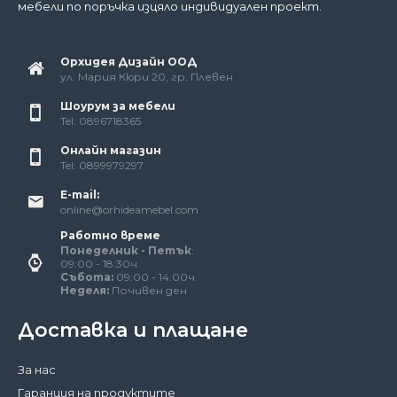
мебели по поръчка изцяло индивидуален проект.
Орхидея Дизайн ООД
ул. Мария Кюри 20, гр. Плевен
Шоурум за мебели
Tel: 0896718365
Онлайн магазин
Tel: 0899979297
E-mail:
online@orhideamebel.com
Работно време
Понеделник - Петък
:
09:00 - 18:30ч.
Събота:
09:00 - 14:00ч.
Неделя:
Почивен ден
Доставка и плащане
За нас
Гаранция на продуктите