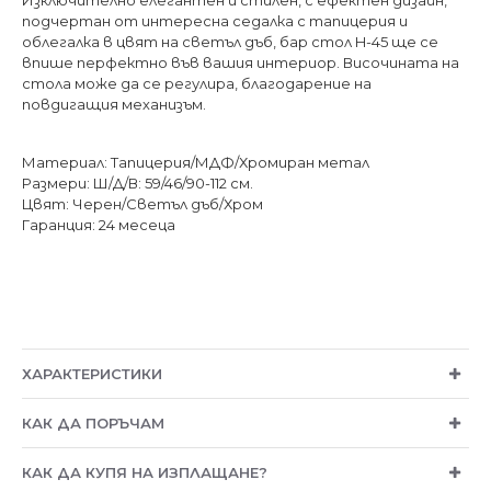
Изключително елегантен и стилен, с ефектен дизайн,
подчертан от интересна седалка с тапицерия и
облегалка в цвят на светъл дъб, бар стол H-45 ще се
впише перфектно във вашия интериор. Височината на
стола може да се регулира, благодарение на
повдигащия механизъм.
Материал: Тапицерия/МДФ/Хромиран метал
Размери: Ш/Д/В: 59/46/90-112 см.
Цвят: Черен/Светъл дъб/Хром
Гаранция: 24 месеца
ХАРАКТЕРИСТИКИ
КАК ДА ПОРЪЧАМ
КАК ДА КУПЯ НА ИЗПЛАЩАНЕ?