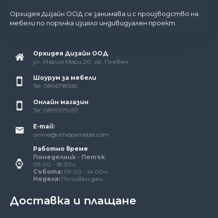
Орхидея Дизайн ООД се занимава и с производство на
мебели по поръчка изцяло индивидуален проект.
Орхидея Дизайн ООД
ул. Мария Кюри 20, гр. Плевен
Шоурум за мебели
Tel: 0896718365
Онлайн магазин
Tel: 0899979297
E-mail:
online@orhideamebel.com
Работно време
Понеделник - Петък
:
09:00 - 18:30ч.
Събота:
09:00 - 14:00ч.
Неделя:
Почивен ден
Доставка и плащане