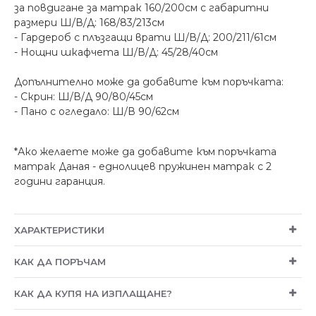
за повдигане за матрак 160/200см с габаритни
размери Ш/В/Д: 168/83/213см
- Гардероб с плъзгащи врати Ш/В/Д: 200/211/61см
- Нощни шкафчета Ш/В/Д: 45/28/40см
Допълнително може да добавите към поръчката:
- Скрин: Ш/В/Д 90/80/45см
- Пано с огледало: Ш/В 90/62см
*
Ако желаете може да добавите към поръчката
матрак Даная - еднолицев пружинен матрак с 2
години гаранция.
ХАРАКТЕРИСТИКИ
КАК ДА ПОРЪЧАМ
КАК ДА КУПЯ НА ИЗПЛАЩАНЕ?