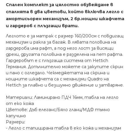
Спален комплект за цялостно обзвеждане в
спалнята в два цветови, който включва легло с
амортисьорен механизъм, 2 бр.нощни шкафчета
и гардероб с плъзгащи врати.
Леглото е за матрак с размер 160/200см с повдигащ
механизъм и ракла за багаж. В лявата половина на
гардероба има рафт, а под
него лост за висящи
дрехи, другата половина е разделена на пет рафта.
Гардеробът е с плъзгаща система от Hettich
Германия. Допълнително можете са закупите скрин
и пано с огледало. Чекмеджетата на скрина
и
нощните шкафчета са с механизми Quadro на
Hettich за плавно и безшумно движение и затваряне.
Материали: Ламинирано ПДЧ 16мм, табла на легло
от еко кожа
Цветове: Дъб елеганс/Бяло гланц/МДФ тъмно
капучино
Размери:
- Легло с тапицирана табла в еко кожа и механизъм