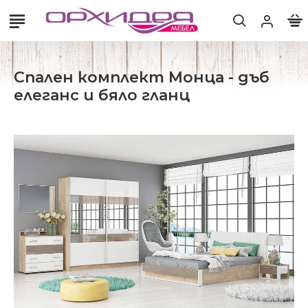
Спален комплект Монца - дъб
елеганс и бяло гланц