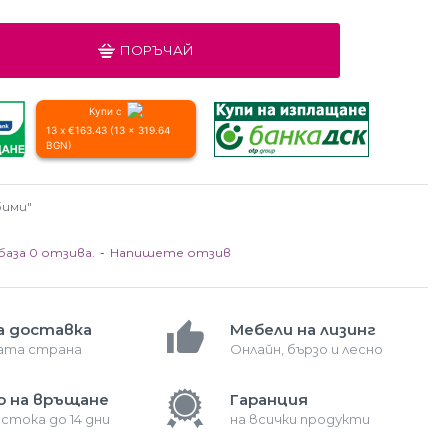
ПОРЪЧАЙ
Купи с
13 x €163.43 (13 x 319.64
BGN)
бими"
база 0 отзива.
-
Напишете отзив
а доставка
Мебели на лизинг
лата страна
Онлайн, бързо и лесно
о на връщане
Гаранция
 стока до 14 дни
на всички продукти