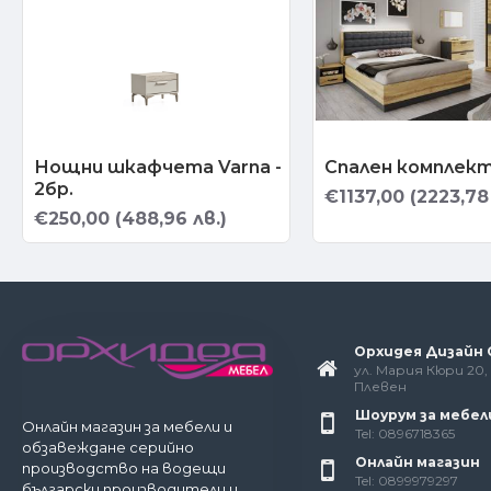
Нощни шкафчета Varna -
Спален комплект
2бр.
€1137,00 (2223,78 
€250,00 (488,96 лв.)
Орхидея Дизайн
ул. Мария Кюри 20, 
Плевен
Шоурум за мебел
Онлайн магазин за мебели и
Tel: 0896718365
обзавеждане серийно
Онлайн магазин
производство на водещи
Tel: 0899979297
български производители и