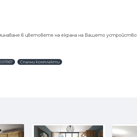
зминаване в цветовете на екрана на Вашето устройство
0011167
Спални комплекти