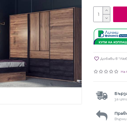
Добави в "Лю
На 
Бърз
за ця
Прав
Върни