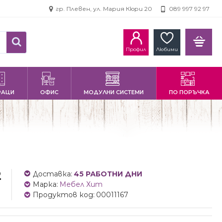
гр. Плевен, ул. Мария Кюри 20
089 997 92 97
Профил
Любими
РАЦИ
ОФИС
МОДУЛНИ СИСТЕМИ
ПО ПОРЪЧКА
2
Доставка:
45 РАБОТНИ ДНИ
Марка:
Мебел Хит
Продуктов код:
00011167