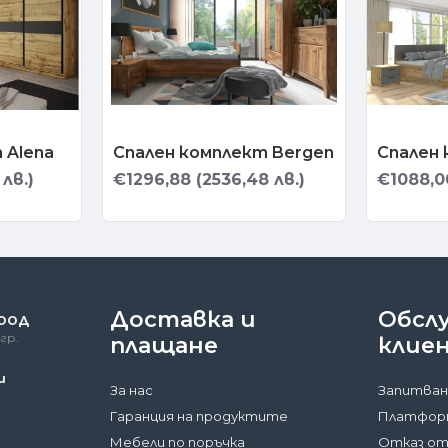
 Alena
Спален комплект Bergen
Спален 
лв.)
€1296,88 (2536,48 лв.)
€1088,00
Доставка и
Обсл
 ООД
гр.
плащане
клие
и
За нас
Запитван
Гаранция на продуктите
Платформ
Мебели по поръчка
Отказ от