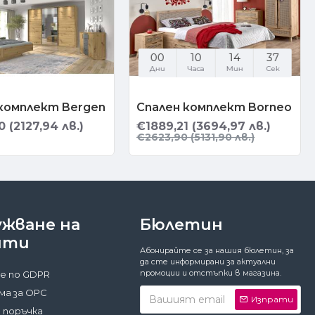
00
10
14
37
Дни
Часа
Мин
Сек
комплект Bergen
Спален комплект Borneo
 (2127,94 лв.)
€1889,21 (3694,97 лв.)
€2623,90 (5131,90 лв.)
ужване на
Бюлетин
нти
Абонирайте се за нашия бюлетин, за
да сте информирани за актуални
промоции и отстъпки в магазина.
е по GDPR
а за ОРС
Изпрати
 поръчка