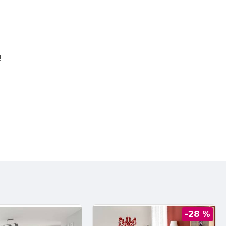
!
-28 %