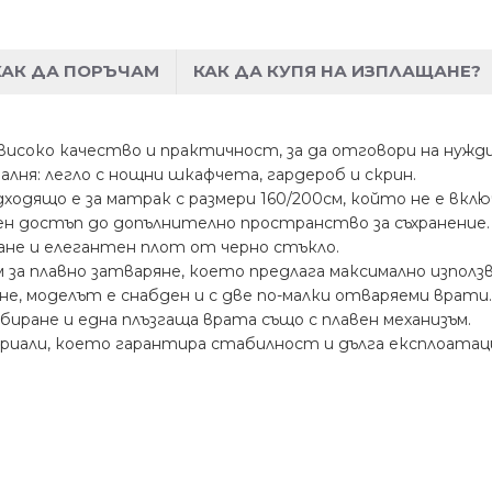
КАК ДА ПОРЪЧАМ
КАК ДА КУПЯ НА ИЗПЛАЩАНЕ?
високо качество и практичност, за да отговори на нужд
лня: легло с нощни шкафчета, гардероб и скрин.
одящо е за матрак с размери 160/200см, който не е вклю
сен достъп до допълнително пространство за съхранение.
не и елегантен плот от черно стъкло.
м за плавно затваряне, което предлага максимално изпол
е, моделът е снабден и с две по-малки отваряеми врати.
иране и една плъзгаща врата също с плавен механизъм.
иали, което гарантира стабилност и дълга експлоатац