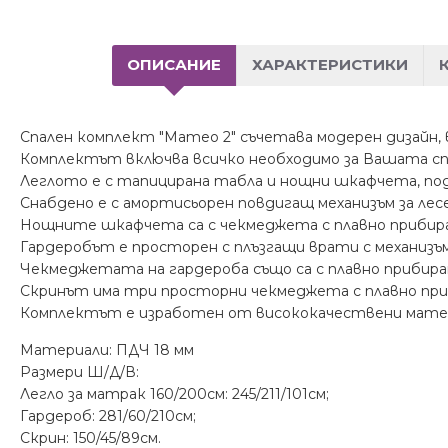
ОПИСАНИЕ
ХАРАКТЕРИСТИКИ
Спален комплект "Матео 2" съчетава модерен дизайн, 
Комплектът включва всичко необходимо за Вашата спа
Леглото е с тапицирана табла и нощни шкафчета, подх
Снабдено е с амортисьорен повдигащ механизъм за ле
Нощните шкафчета са с чекмеджета с плавно прибира
Гардеробът е просторен с плъзгащи врати с механизъ
Чекмеджетата на гардероба също са с плавно прибиран
Скринът има три просторни чекмеджета с плавно приб
Комплектът е изработен от висококачествени матер
Материали: ПДЧ 18 мм
Размери Ш/Д/В:
Легло за матрак 160/200см: 245/211/101см;
Гардероб: 281/60/210см;
Скрин: 150/45/89см.