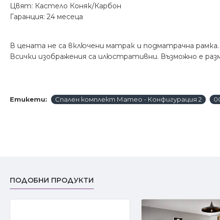
Цвят: Кастело Коняк/Карбон
Гаранция: 24 месеца
В цената не са включени матрак и подматрачна рамка.
Всички изображения са илюстративни. Възможно е ра
Етикети:
Спален комплект Матео - Конфигурация 2
0
ПОДОБНИ ПРОДУКТИ