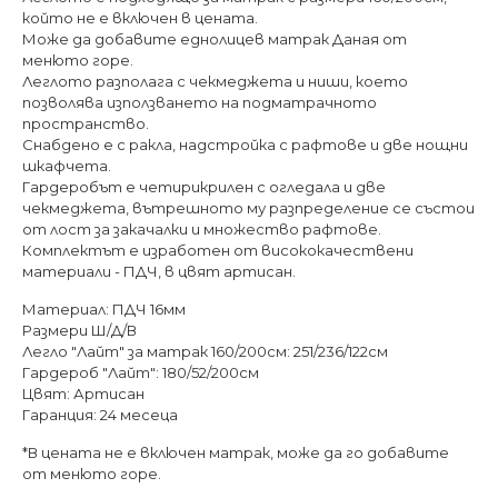
който не е включен в цената.
Може да добавите еднолицев матрак Даная от
менюто горе.
Леглото разполага с чекмеджета и ниши, което
позволява използването на подматрачното
пространство.
Снабдено е с ракла, надстройка с рафтове и две нощни
шкафчета.
Гардеробът е четирикрилен с огледала и две
чекмеджета, вътрешното му разпределение се състои
от лост за закачалки и множество рафтове.
Комплектът е изработен от висококачествени
материали - ПДЧ, в цвят артисан.
Материал: ПДЧ 16мм
Размери Ш/Д/В
Легло "Лайт" за матрак 160/200см: 251/236/122см
Гардероб "Лайт": 180/52/200см
Цвят: Артисан
Гаранция: 24 месеца
*В цената не е включен матрак, може да го добавите
от менюто горе.