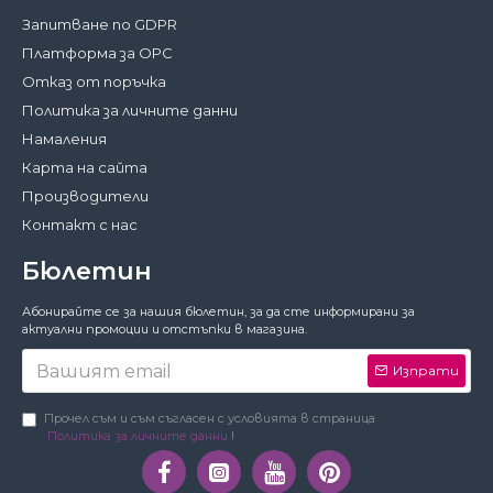
Запитване по GDPR
Платформа за ОРС
Отказ от поръчка
Политика за личните данни
Намаления
Карта на сайта
Производители
Контакт с нас
Бюлетин
Затвори
Абонирайте се за нашия бюлетин, за да сте информирани за
За да работи този сайт както трябва,
актуални промоции и отстъпки в магазина.
понякога запазваме на вашето устройство
малки файлове с данни, наричани
Изпрати
бисквитки. В тях не съхраняваме лични
данни!
Подробности
Прочел съм и съм съгласен с условията в страница
Политика за личните данни
!
Предпочитания
Приемам