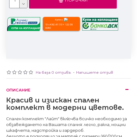
ПОРЪЧАЙ
Купи с
13 x €62.41 (13 x 122.06
BGN)
На база 0 отзива.
-
Напишете отзив
ОПИСАНИЕ
Красив и изискан спален
комплект в модерни цветове.
Спален комплект "Лайт" включва всичко необходимо за
обзавеждането на Вашата спалня: легло, ракла, нощни
шкафчета, надстройка и гардероб.
Леглото е подходящо за матрак с размери 160/200см,