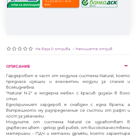
13 x €20.60 (13 x 40.29
BGN)
На база 0 отзива.
-
Напишете отзив
ОПИСАНИЕ
Гардеробът е част от модулна система Natural, която
предлага изящни и елегантни модули за спалня и
всекидневна.
"Natural N-2" е модерна мебел с красив дизайн в бохо
стил.
Еднокрилният гардероб е снабден с една врата, а
вътрешното му разпределение се състои от рафт и
лост за закачалки.
Модулите от система Natural се изработват в
дървесен цвят - декор дъб рибек, от висококачествени
материали - ПДЧ и метални дръжки, което гарантира