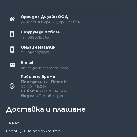
Орхидея Дизайн ООД
ул. Мария Кюри 20, гр. Плевен
Шоурум за мебели
Tel: 0896718365
Онлайн магазин
Tel: 0899979297
E-mail:
online@orhideamebel.com
Работно време
Понеделник - Петък
:
09:00 - 18:30ч.
Събота:
09:00 - 14:00ч.
Неделя:
Почивен ден
Доставка и плащане
За нас
Гаранция на продуктите