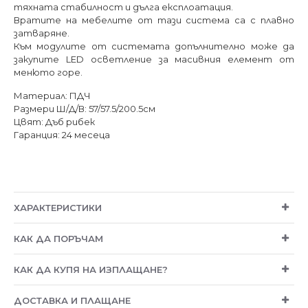
тяхната стабилност и дълга експлоатация.
Вратите на мебелите от тази система са с плавно
затваряне.
Към модулите от системата допълнително може да
закупите LED осветление за масивния елемент от
менюто горе.
Материал: ПДЧ
Размери Ш/Д/В: 57/57.5/200.5см
Цвят: Дъб рибек
Гаранция: 24 месеца
ХАРАКТЕРИСТИКИ
КАК ДА ПОРЪЧАМ
КАК ДА КУПЯ НА ИЗПЛАЩАНЕ?
ДОСТАВКА И ПЛАЩАНЕ