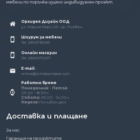
мебели по поръчка изцяло индивидуален проект.
Орхидея Дизайн ООД
ул. Мария Кюри 20, гр. Плевен
Шоурум за мебели
Tel: 0896718365
Онлайн магазин
Tel: 0899979297
E-mail:
online@orhideamebel.com
Работно време
Понеделник - Петък
:
09:00 - 18:30ч.
Събота:
09:00 - 14:00ч.
Неделя:
Почивен ден
Доставка и плащане
За нас
Гаранция на продуктите