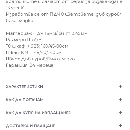
вратичките и са
част от серия за обзавеждане
"Класик".
Изработва се от ПДЧ в цветовете: дъб суров/
бяло гладко.
Материал: ПДЧ 16мм/кант 0.45мм
Размери Ш/Д/В:
Тв шкаф К 923: 160/45/80см
Шкаф К 911: 48/40/140см
Цвят: Дъб суров/Бяло гладко
Гаранция: 24 месеца
ХАРАКТЕРИСТИКИ
КАК ДА ПОРЪЧАМ
КАК ДА КУПЯ НА ИЗПЛАЩАНЕ?
ДОСТАВКА И ПЛАЩАНЕ