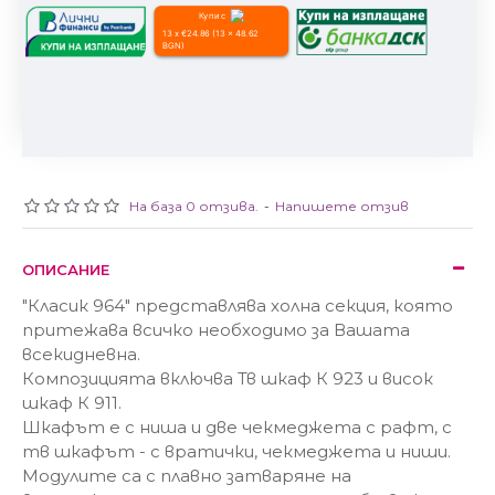
Купи с
13 x €24.86 (13 x 48.62
BGN)
На база 0 отзива.
-
Напишете отзив
ОПИСАНИЕ
"Класик 964" представлява холна секция, която
притежава всичко необходимо за Вашата
всекидневна.
Композицията включва Тв шкаф К 923 и висок
шкаф К 911.
Шкафът е с ниша и две чекмеджета с рафт, с
тв шкафът - с вратички, чекмеджета и ниши.
Модулите са с плавно затваряне на