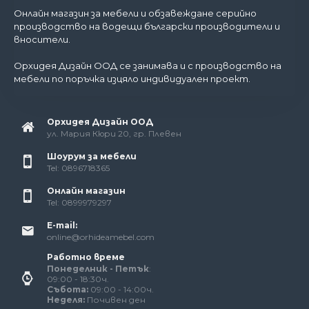
Онлайн магазин за мебели и обзавеждане серийно
производство на водещи български производители и
вносители.
Орхидея Дизайн ООД се занимава и с производство на
мебели по поръчка изцяло индивидуален проект.
Орхидея Дизайн ООД
ул. Мария Кюри 20, гр. Плевен
Шоурум за мебели
Tel: 0896718365
Онлайн магазин
Tel: 0899979297
E-mail:
online@orhideamebel.com
Работно време
Понеделник - Петък
:
09:00 - 18:30ч.
Събота:
09:00 - 14:00ч.
Неделя:
Почивен ден