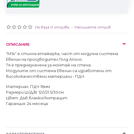
На база 0 отзива.
-
Напишете отзив
ОПИСАНИЕ
"М14" е стилна етажерка, част от модулна система
Евелин на производител Голд Аполо.
Тя е предназначена за монтаж на стена.
Модулите от система Евелин са изработени от
висококачествени материали - ПДЧ.
Материал: ПДЧ 16мм
Размери Ш/Д/В: 120/21.5/30см
Цвят: Дъб бланко/Антрацит
Гаранция: 24 месеца
ХАРАКТЕРИСТИКИ