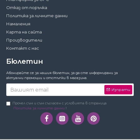
Отказ от поръчка
Политика за личните данни
Намаления
Карта на сайта
Производители
Контакт с нас
Бюлетин
Затвори
Абонирайте се за нашия бюлетин, за да сте информирани за
За да работи този сайт както трябва,
актуални промоции и отстъпки в магазина.
понякога запазваме на вашето устройство
малки файлове с данни, наричани
Изпрати
бисквитки. В тях не съхраняваме лични
данни!
Подробности
Прочел съм и съм съгласен с условията в страница
Политика за личните данни
!
Предпочитания
Приемам