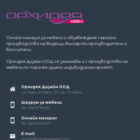
Онлайн магазин за мебели и обзавеждане серийно
производство на водещи български производители и
вносители.
Орхидея Дизайн ООД се занимава и с производство на
мебели по поръчка изцяло индивидуален проект.
Орхидея Дизайн ООД
ул. Мария Кюри 20, гр. Плевен
Шоурум за мебели
Tel: 0896718365
Онлайн магазин
Tel: 0899979297
E-mail:
online@orhideamebel.com