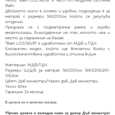
Легло "Balin LOZ/160/B" е част от модулна система
Balin.
Двойното легло е голямо и удобно, подходящо е за
матрак с размери 160/200см, който се закупува
отделно.
Предлага се с подматрачна рамка и газови
амортисьори, благодарение на тях леглото има и
място за съхранение на багаж.
"Balin LOZ/160/B" е изработено от МДФ и ПДЧ.
Елегантен модел, който ще впечатли всеки с
висококачествена изработка и стилна визия.
Материал: МДФ/ПДЧ
Размери Ш/Д/В за матрак 160/200см: 169.5/206.5/41-
105.5см
Цвят: Дъб монастри/Черен дъб, Дъб монастри
Тегло: 60кг
Гаранция: 24 месеца
В цената не e включен матрак.
*Промо цената е валидна само за декор Дъб монастри/