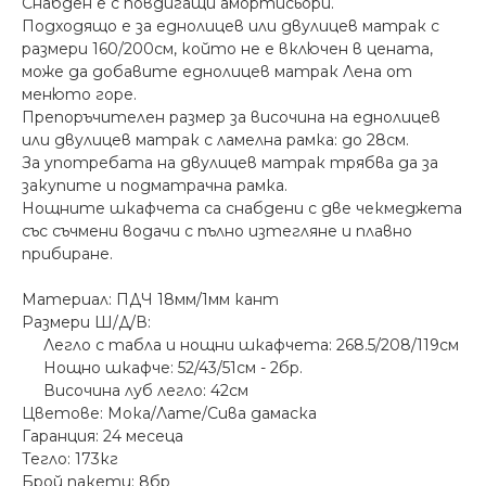
Снабден е с повдигащи амортисьори.
Подходящо е за еднолицев или двулицев матрак с
размери 160/200см, който не е включен в цената,
може да добавите еднолицев матрак Лена от
менюто горе.
Препоръчителен размер за височина на еднолицев
или двулицев матрак с ламелна рамка: до 28см.
За употребата на двулицев матрак трябва да за
закупите и подматрачна рамка.
Нощните шкафчета са снабдени с две чекмеджета
със съчмени водачи с пълно изтегляне и плавно
прибиране.
Материал: ПДЧ 18мм/1мм кант
Размери Ш/Д/В:
Легло с табла и нощни шкафчета: 268.5/208/119см
Нощно шкафче: 52/43/51см - 2бр.
Височина луб легло: 42см
Цветове: Мока/Лате/Сива дамаска
Гаранция: 24 месеца
Тегло: 173кг
Брой пакети: 8бр