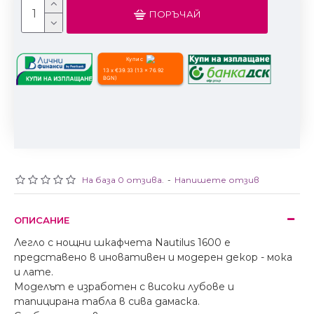
ПОРЪЧАЙ
Купи с
13 x €39.33 (13 x 76.92
BGN)
На база 0 отзива.
-
Напишете отзив
ОПИСАНИЕ
Легло с нощни шкафчета Nautilus 1600 е
представено в иновативен и модерен декор - мока
и лате.
Моделът е изработен с високи лубове и
тапицирана табла в сива дамаска.