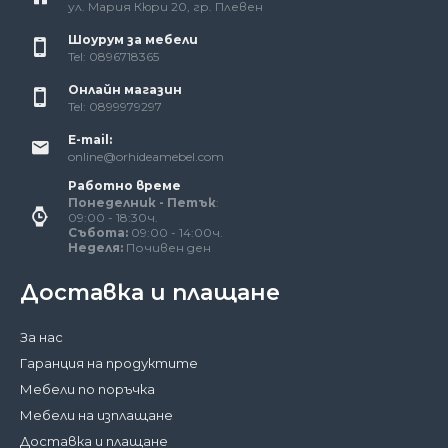
ул. Мария Кюри 20, гр. Плевен
Шоурум за мебели
Tel: 0896718365
Онлайн магазин
Tel: 0899979297
E-mail:
online@orhideamebel.com
Работно време
Понеделник - Петък
:
09:00 - 18:30ч.
Събота:
09:00 - 14:00ч.
Неделя:
Почивен ден
Доставка и плащане
За нас
Гаранция на продуктите
Мебели по поръчка
Мебели на изплащане
Доставка и плащане