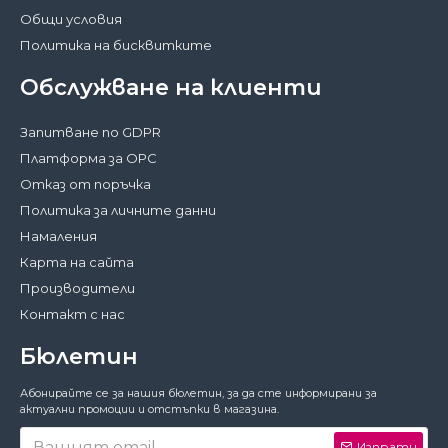
Общи условия
Политика на бисквитките
Обслужване на клиенти
Запитване по GDPR
Платформа за ОРС
Отказ от поръчка
Политика за личните данни
Намаления
Карта на сайта
Производители
Контакт с нас
Бюлетин
Затвори
Абонирайте се за нашия бюлетин, за да сте информирани за
За да работи този сайт както трябва,
актуални промоции и отстъпки в магазина.
понякога запазваме на вашето устройство
малки файлове с данни, наричани
Изпрати