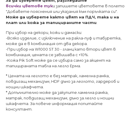
За да изберете цвят, разгледайте
всички цветове тук
и запишете цветовете в полето
"Добавете пояснения или указания към поръчката си".
Може да изберете както цвят на ПДЧ, така и на
плат или кожа за тапицираните части
.
При избор на декори, кожи и дамаски:
-Всяко изделие, с изключение на ракла-пуф и табуретка,
може да е в комбинация от два декора.
-При избор на W1000 ST 30 - гланц като втори цвят в
комбинация, цената се завишава с +10%.
-Кожа Pik Soft може да се избира само за акцент на
тапицираната табла на легло Ерма.
* Цената на леглото е без матрак, ламелна рамка,
повдигащ механизъм, HDF дъно за леглото, гардероб и
нощни шкафчета.
* Допълнително може да закупите ламелна рамка,
матрак, повдигащ механизъм, дъно за легло и нощни
шкафчета. За повече информация попитайте
консултант.