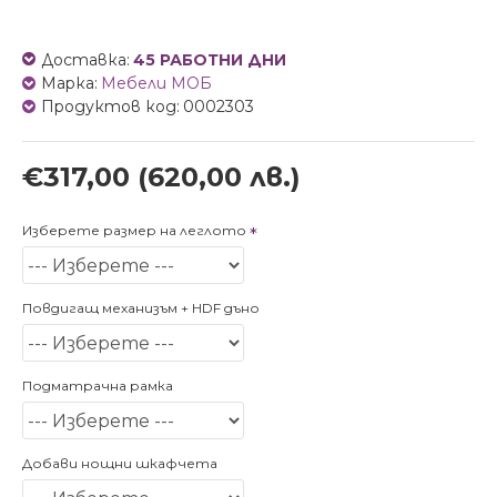
Доставка:
45 РАБОТНИ ДНИ
Марка:
Мебели МОБ
Продуктов код:
0002303
€317,00
(620,00 лв.)
Изберете размер на леглото
Повдигащ механизъм + HDF дъно
Подматрачна рамка
Добави нощни шкафчета