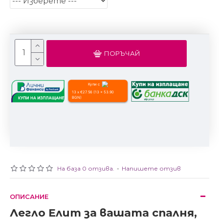
ПОРЪЧАЙ
Купи с
13 x €27.56 (13 x 53.90
BGN)
На база 0 отзива.
-
Напишете отзив
ОПИСАНИЕ
Легло Елит за вашата спалня,