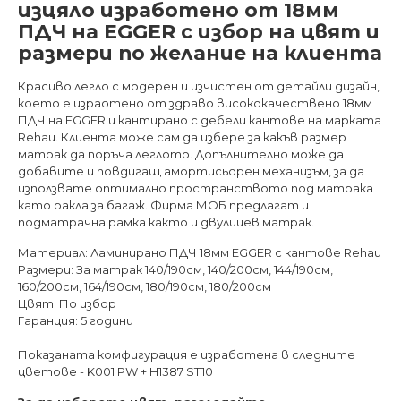
изцяло изработено от 18мм
ПДЧ на EGGER с избор на цвят и
размери по желание на клиента
Красиво легло с модерен и изчистен от детайли дизайн,
което е израотено от здраво висококачествено 18мм
ПДЧ на EGGER и кантирано с дебели кантове на марката
Rehau. Клиента може сам да избере за какъв размер
матрак да поръча леглото. Допълнително може да
добавите и повдигащ амортисьорен механизъм, за да
използвате оптимално пространството под матрака
като ракла за багаж. Фирма МОБ предлагат и
подматрачна рамка както и двулицев матрак.
Материал: Ламинирано ПДЧ 18мм EGGER с кантове Rehau
Размери: За матрак 140/190см, 140/200см, 144/190см,
160/200см, 164/190см, 180/190см, 180/200см
Цвят: По избор
Гаранция: 5 години
Показаната комфигурация е изработена в следните
цветове - K001 PW + H1387 ST10