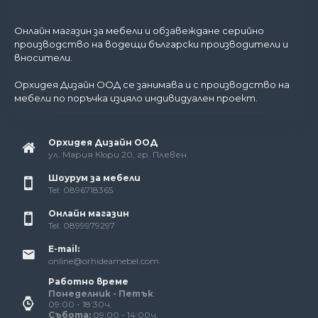
Онлайн магазин за мебели и обзавеждане серийно
производство на водещи български производители и
вносители.
Орхидея Дизайн ООД се занимава и с производство на
мебели по поръчка изцяло индивидуален проект.
Орхидея Дизайн ООД
ул. Мария Кюри 20, гр. Плевен
Шоурум за мебели
Tel: 0896718365
Онлайн магазин
Tel: 0899979297
E-mail:
online@orhideamebel.com
Работно време
Понеделник - Петък
:
09:00 - 18:30ч.
Събота:
09:00 - 14:00ч.