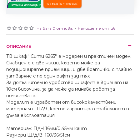
13 x €6.13 (13 x 11.99 BGN)
На база 0 отзива.
-
Напишете отзив
ОПИСАНИЕ
ТВ шкаф ''Сити 6265'' е модерен и практичен модел.
Снабден е с две ниши, където може да
позиционирате приемници, и две вратички с плавно
затваряне с по един рафт зад тях.
За допълнително удобство шкафът е вдигнат на
10см височина, за да може да минава робот за
почистване.
Моделът е изработен от висококачествени
материали - ПДЧ, което гарантира стабилност и
дълга експлоатация.
Материал: ПДЧ 16мм/0,45мм кант
Размери Ш/Д/В: 160/36/51см