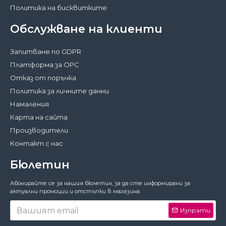
Политика на бисквитките
Обслужване на клиенти
Запитване по GDPR
Платформа за ОРС
Отказ от поръчка
Политика за личните данни
Намаления
Карта на сайта
Производители
Контакт с нас
Бюлетин
Затвори
Абонирайте се за нашия бюлетин, за да сте информирани за
За да работи този сайт както трябва,
актуални промоции и отстъпки в магазина.
понякога запазваме на вашето устройство
малки файлове с данни, наричани
Изпрати
бисквитки. В тях не съхраняваме лични