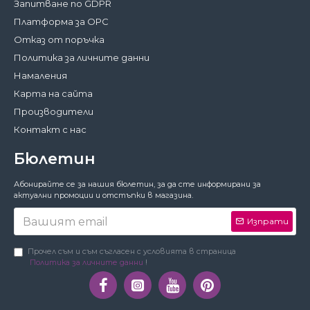
Запитване по GDPR
Платформа за ОРС
Отказ от поръчка
Политика за личните данни
Намаления
Карта на сайта
Производители
Контакт с нас
Бюлетин
Затвори
Абонирайте се за нашия бюлетин, за да сте информирани за
За да работи този сайт както трябва,
актуални промоции и отстъпки в магазина.
понякога запазваме на вашето устройство
малки файлове с данни, наричани
Изпрати
бисквитки. В тях не съхраняваме лични
данни!
Подробности
Прочел съм и съм съгласен с условията в страница
Политика за личните данни
!
Предпочитания
Приемам