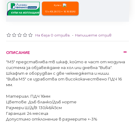
Купи с
13 x €8.26 (13 x 16.16 BGN)
На база 0 отзива.
-
Напишете отзив
ОПИСАНИЕ
"М5" представлява тв шкаф, който е част от модулна
система за обзавеждане на хол или дневна "Вива".
Шкафът е оборудван с две чекмеджета и ниши.
"Вива М5" се изработва от висококачествено ПДЧ 16
мм.
Материал: ПДЧ 16мм
Цветове: Дъб бланко/Дъб норте
Размери Ш/Д/В: 130/46/45см
Гаранция: 24 месеца
Допустимо отклонение в размерите +-3%