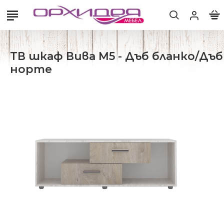
ТВ шкаф Вива М5 - Дъб бланко/Дъб
норте