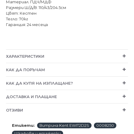
Материал: ПДЧ/МДФ
Размери Ш/Д/В: 110/43/204.5см
Цвят: Кестен
Тегло: 70кг
Гаранция: 24 месеца
ХАРАКТЕРИСТИКИ
КАК ДА ПОРЪЧАМ
КАК ДА КУПЯ НА ИЗПЛАЩАНЕ?
ДОСТАВКА И ПЛАЩАНЕ
ОТЗИВИ
Етикети:
Витрина Kent EWIT2D2S
0008250
Шкафове и етажерки