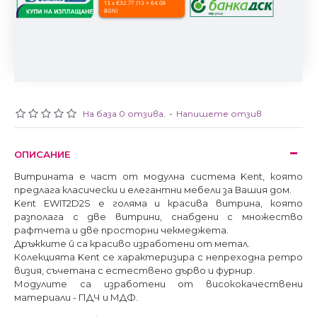
13 x €32.77 (13 x 64.09
BGN)
На база 0 отзива.
-
Напишете отзив
ОПИСАНИЕ
Витрината е част от модулна система Kent, която
предлага класически и елегантни мебели за Вашия дом.
Kent EWIT2D2S е голяма и красива витрина, която
разполага с две витрини, снабдени с множество
рафтчета и две просторни чекмеджета.
Дръжките й са красиво изработени от метал.
Колекцията Kent се характеризира с непреходна ретро
визия, съчетана с естествено дърво и фурнир.
Модулите са изработени от висококачествени
материали - ПДЧ и МДФ.