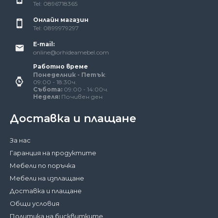
Tel: 0896718365
Онлайн магазин
Tel: 0899979297
E-mail:
online@orhideamebel.com
Работно време
Понеделник - Петък
:
09:00 - 18:30ч.
Събота:
09:00 - 14:00ч.
Неделя:
Почивен ден
Доставка и плащане
За нас
Гаранция на продуктите
Мебели по поръчка
Мебели на изплащане
Доставка и плащане
Общи условия
Политика на бисквитките