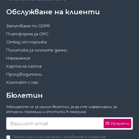
Обслужване на клиенти
Запитване по GDPR
Платформа за ОРС
Отказ от поръчка
Политика за личните данни
Намаления
Карта на сайта
Производители
Контакт с нас
Бюлетин
Затвори
Абонирайте се за нашия бюлетин, за да сте информирани за
За да работи този сайт както трябва,
актуални промоции и отстъпки в магазина.
понякога запазваме на вашето устройство
малки файлове с данни, наричани
Изпрати
бисквитки. В тях не съхраняваме лични
данни!
Подробности
Прочел съм и съм съгласен с условията в страница