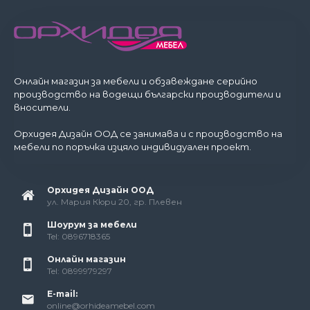
Онлайн магазин за мебели и обзавеждане серийно
производство на водещи български производители и
вносители.
Орхидея Дизайн ООД се занимава и с производство на
мебели по поръчка изцяло индивидуален проект.
Орхидея Дизайн ООД
ул. Мария Кюри 20, гр. Плевен
Шоурум за мебели
Tel: 0896718365
Онлайн магазин
Tel: 0899979297
E-mail:
online@orhideamebel.com