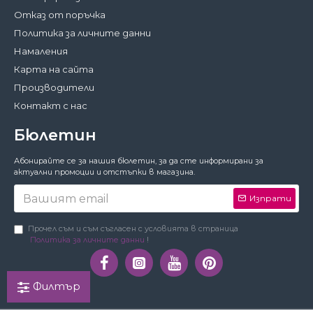
Отказ от поръчка
Политика за личните данни
Намаления
Карта на сайта
Производители
Контакт с нас
Бюлетин
Затвори
Абонирайте се за нашия бюлетин, за да сте информирани за
За да работи този сайт както трябва,
актуални промоции и отстъпки в магазина.
понякога запазваме на вашето устройство
малки файлове с данни, наричани
Изпрати
бисквитки. В тях не съхраняваме лични
данни!
Подробности
Прочел съм и съм съгласен с условията в страница
Политика за личните данни
!
Предпочитания
Приемам
Филтър