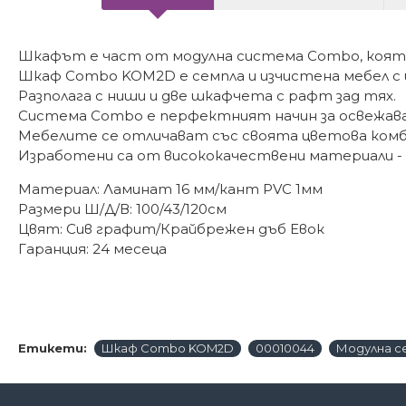
Шкафът е част от модулна система Combo, която
Шкаф Combo KOM2D е семпла и изчистена мебел с и
Разполага с ниши и две шкафчета с рафт зад тях.
Система Combo е перфектният начин за освежава
Мебелите се отличават със своята цветова комб
Изработени са от висококачествени материали -
Материал: Ламинат 16 мм/кант PVC 1мм
Размери Ш/Д/В: 100/43/120см
Цвят: Сив графит/Крайбрежен дъб Евок
Гаранция: 24 месеца
Етикети:
Шкаф Combo KOM2D
00010044
Модулна с