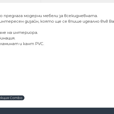
 предлага модерни мебели за всекидневната.
нтересен дизайн, която ще се впише идеално във Ва
не на интериора.
инация.
 ламинат и кант PVC.
екция Combo