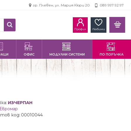
гр. Плевен, ул. Мария Кюри 20
089 997 92 97
Профил
Любими
РАЦИ
ОФИС
МОДУЛНИ СИСТЕМИ
ПО ПОРЪЧКА
ка:
ИЗЧЕРПАН
Евромар
тов код:
00010044