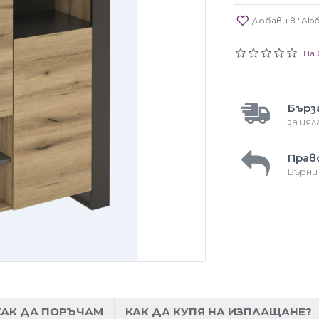
Добави в "Лю
На 
Бърз
за ця
Прав
Върни
КАК ДА ПОРЪЧАМ
КАК ДА КУПЯ НА ИЗПЛАЩАНЕ?