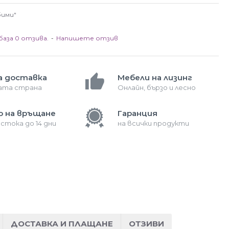
бими"
база 0 отзива.
-
Напишете отзив
а доставка
Мебели на лизинг
лата страна
Онлайн, бързо и лесно
о на връщане
Гаранция
 стока до 14 дни
на всички продукти
ДОСТАВКА И ПЛАЩАНЕ
ОТЗИВИ