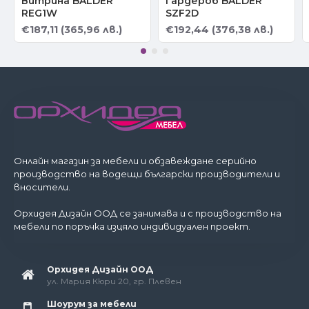
Витрина BALDER
Гардероб BALDER
REG1W
SZF2D
€187,11 (365,96 лв.)
€192,44 (376,38 лв.)
Онлайн магазин за мебели и обзавеждане серийно
производство на водещи български производители и
вносители.
Орхидея Дизайн ООД се занимава и с производство на
мебели по поръчка изцяло индивидуален проект.
Орхидея Дизайн ООД
ул. Мария Кюри 20, гр. Плевен
Шоурум за мебели