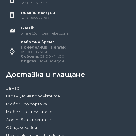
Tel: 0896718365
Онлайн магазин
Tel: 0899979297
E-mail:
online@orhideamebel.com
Работно време
Понеделник - Петък
:
09:00 - 18:30ч.
Събота:
09:00 - 14:00ч.
Неделя:
Почивен ден
Доставка и плащане
За нас
Гаранция на продуктите
Мебели по поръчка
Мебели на изплащане
Доставка и плащане
Общи условия
Политика на бисквитките