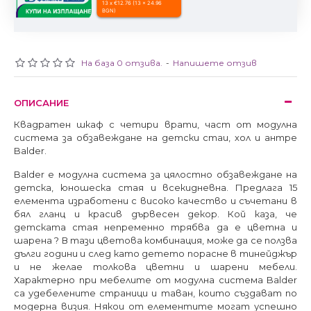
13 x €12.76 (13 x 24.96
BGN)
На база 0 отзива.
-
Напишете отзив
ОПИСАНИЕ
Квадратен шкаф с четири врати, част от модулна
система за обзавеждане на детски стаи, хол и антре
Balder.
Balder е модулна система за цялостно обзавеждане на
детска, юношеска стая и всекидневна. Предлага 15
елемента изработени с високо качество и съчетани в
бял гланц и красив дървесен декор. Кой каза, че
детската стая непременно трябва да е цветна и
шарена ? В тази цветова комбинация, може да се ползва
дълги години и след като детето порасне в тинейджър
и не желае толкова цветни и шарени мебели.
Характерно при мебелите от модулна система Balder
са удебелените страници и таван, които създават по
модерна визия. Някои от елементите могат успешно