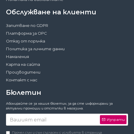
Обслужване на клиенти
Запитване по GDPR
Платформа за ОРС
Отказ от поръчка
Политика за личните данни
Намаления
Карта на сайта
Производители
Контакт с нас
Бюлетин
Затвори
Абонирайте се за нашия бюлетин, за да сте информирани за
За да работи този сайт както трябва,
актуални промоции и отстъпки в магазина.
понякога запазваме на вашето устройство
малки файлове с данни, наричани
Изпрати
бисквитки. В тях не съхраняваме лични
данни!
Подробности
Прочел съм и съм съгласен с условията в страница