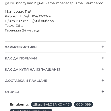
да се използват в дневната, трапезарията и антрето.
Материал: ПДЧ
Размери Ш/Д/В: 104/39/99см
Цвят: Бял гланц/Дъб ривера
Тегло: 36кг
Гаранция: 24 месеца
ХАРАКТЕРИСТИКИ
КАК ДА ПОРЪЧАМ
КАК ДА КУПЯ НА ИЗПЛАЩАНЕ?
ДОСТАВКА И ПЛАЩАНЕ
ОТЗИВИ
Етикети:
Шкаф BALDER KOM4D
0004099
Шкафове и етажерки