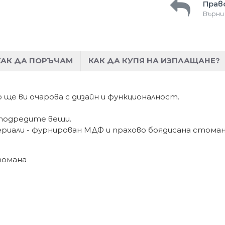
Прав
Върни
КАК ДА ПОРЪЧАМ
КАК ДА КУПЯ НА ИЗПЛАЩАНЕ?
 ще ви очарова с дизайн и функционалност.
 подредите вещи.
иали - фурнирован МДФ и прахово боядисана стоман
томана