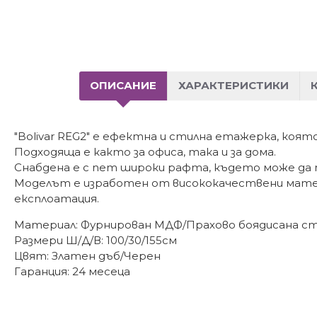
ОПИСАНИЕ
ХАРАКТЕРИСТИКИ
"Bolivar REG2" е ефектна и стилна етажерка, която
Подходяща е както за офиса, така и за дома.
Снабдена е с пет широки рафта, където може да
Моделът е изработен от висококачествени матер
експлоатация.
Материал: Фурнирован МДФ/Прахово боядисана с
Размери Ш/Д/В: 100/30/155см
Цвят: Златен дъб/Черен
Гаранция: 24 месеца