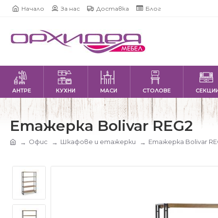
Начало
За нас
Доставка
Блог
АНТРЕ
КУХНИ
МАСИ
СТОЛОВЕ
СЕКЦИ
Етажерка Bolivar REG2
Офис
Шкафове и етажерки
Етажерка Bolivar RE