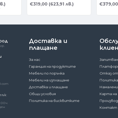
в.)
€319,00 (623,91 лв.)
€379,00 
)
Доставка и
Обсл
 ООД
гр.
плащане
клие
и
За нас
Запитван
Гаранция на продуктите
Платформ
Мебели по поръчка
Отказ от
Мебели на изплащане
Политика
l.com
Доставка и плащане
Намалени
Общи условия
Карта на
тък
:
Политика на бисквитките
Произво
:00ч.
ден
Контакт 