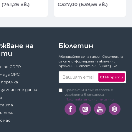
(741,26 лв.)
€327,00 (639,56 лв.)
ужване на
Бюлетин
нти
Абонирайте се за нашия бюлетин, за
да сте информирани за актуални
промоции и отстъпки в магазина.
е по GDPR
а за ОРС
Изпрати
 поръчка
 за личните данни
Прочел съм и съм съгласен с
условията в страница
я
Политика за личните данни
!
 сайта
дители
с нас