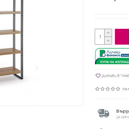
Добави в "Лю
На 
Бърз
за ця