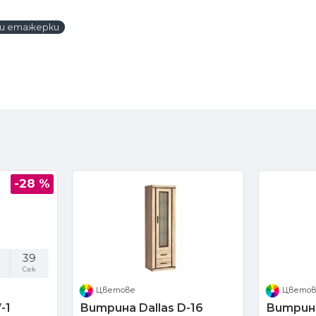
и етажерки
-28 %
39
Сек
Цветове
Цвето
-1
Витрина Dallas D-16
Витрина