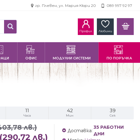
гр. Плевен, ул. Мария Кюри 20
089 997 92 97
Профил
Любими
РАЦИ
ОФИС
МОДУЛНИ СИСТЕМИ
ПО ПОРЪЧКА
11
42
39
Часа
Мин
Сек
403,78 лв.)
35 РАБОТНИ
Доставка:
ДНИ
(290,72 лв.)