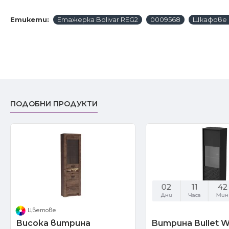
Етикети:
Етажерка Bolivar REG2
0009568
Шкафове 
ПОДОБНИ ПРОДУКТИ
02
11
42
Дни
Часа
Мин
Цветове
Висока витрина
Витрина Bullet W