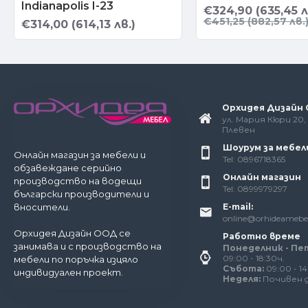
Indianapolis I-23
€324,90 (635,45 л
€451,25 (882,57 лв.
€314,00 (614,13 лв.)
Орхидея Дизайн
ул. Мария Кюри 20, 
Плевен
Шоурум за мебел
Онлайн магазин за мебели и
Tel: 0896718365
обзавеждане серийно
Онлайн магазин
производство на водещи
Tel: 0899979297
български производители и
E-mail:
вносители.
online@orhideamebe
Орхидея Дизайн ООД се
Работно време
занимава и с производство на
Понеделник - Пе
09:00 - 18:30ч.
мебели по поръчка изцяло
Събота:
09:00 - 14
индивидуален проект.
Неделя:
Почивен 