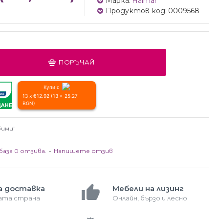
Марка:
Halmar
Продуктов код:
0009568
ПОРЪЧАЙ
Купи с
13 x €12.92 (13 x 25.27
BGN)
бими"
база 0 отзива.
-
Напишете отзив
а доставка
Мебели на лизинг
лата страна
Онлайн, бързо и лесно