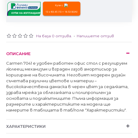
Купи с
13 x €8.45 (13 x 16.53 BGN)
На база 0 отзива.
-
Напишете отзив
ОПИСАНИЕ
Carmen 7041 е удобен работен офис стол с регулируем
люлеещ механизъм и вграден газов амортисьор за
коригиране на височината. Неговият модерен дизайн
съчетава различни цветове и материи –
висококачествена дамаска в черен цвят за седалката,
здрава мрежа за облегалката и полипропилен за
основата и подлакътниците. Пълна информация за
размерите и характеристиките на модела ще
намерите в таблицата в таб/поле "Характеристики".
ХАРАКТЕРИСТИКИ