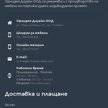
Орхидея Дизайн ООД се занимава и с производство на
мебели по поръчка изцяло индивидуален проект.
Орхидея Дизайн ООД
ул. Мария Кюри 20, гр. Плевен
Шоурум за мебели
Tel: 0896718365
Онлайн магазин
Tel: 0899979297
E-mail:
online@orhideamebel.com
Работно време
Понеделник - Петък
:
09:00 - 18:30ч.
Събота:
09:00 - 14:00ч.
Неделя:
Почивен ден
Доставка и плащане
За нас